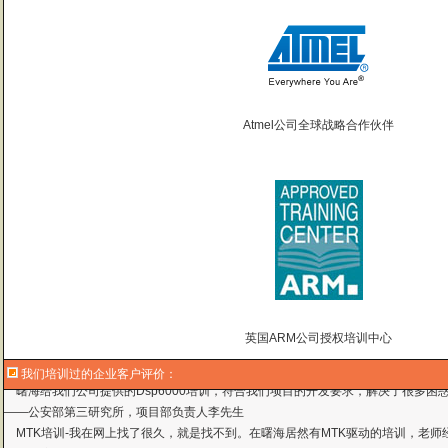
Atmel公司全球战略合作伙伴
曙海的andriod 系统与应用培训完全符合了我公司的要求，达到了我公司培训
——
上海贝尔，李工
曙海培训DSP2000的老师，上课思路清晰，口齿清楚，由浅入深，重点突出，培
达到了我们想要的效果，希望继续合作下去。
——中国电子科技集团技术部主任 马工
曙海的FPGA 培训很好地填补了高校FPGA培训空白，不错。总之，有利于学生
——上海电子，冯老师
英国ARM公司授权培训中心
曙海给我们公司提供的Dsp6000培训，符合我们项目的开发要求，解决了很多困
——公安部第三研究所，项目部负责人李先生
我们培训过的企业客户评价：
MTK培训-我在网上找了很久，就是找不到。在曙海居然有MTK驱动的培训，老师
——台湾双扬科技，研发处经理，杨先生
曙海对我们公司的iPhone培训，实验项目很多，确实学到了东西。受益无穷 啊