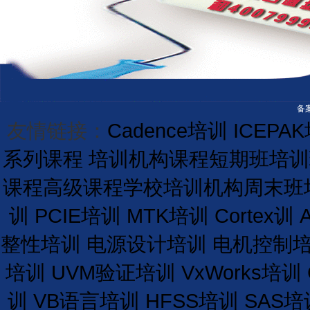
备案
友情链接：
Cadence培训
ICEPA
系列课程
培训机构课程
短期
班
培训
课程
高级课程学校
培训
机构
周末班
训
PCIE培训
MTK培训
Cortex训
整性培训
电源设计培训
电机控制
培训
UVM验证培训
VxWorks培训
训
VB语言培训
HFSS培训
SAS培