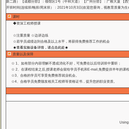
新二路） 【成都分部】：领馆区1号（中和大道） 【广州分部】：广粮大厦 【西
开班时间(连续班/晚班/周末班）：2021年10月3日(欢迎您垂询，视教育质量为生
课时
◆资深工程师授课
☆注重质量 ☆边讲边练
☆若学员成绩达到合格及以上水平，将获得免费推荐工作
的机会
★查看实验设备详情，请点击此处★
质量以及保障
☆ 1、如有部分内容理解不透或消化不好，可免费在以后培训班中重听；
☆ 2、在课程结束之后,授课老师会留给学员手机和E-mail,免费提供半年的
☆3、合格的学员可享受免费推荐就业机会。
☆4、合格学员免费颁发相关工程师等资格证书，提升您的职业资质。
Using 