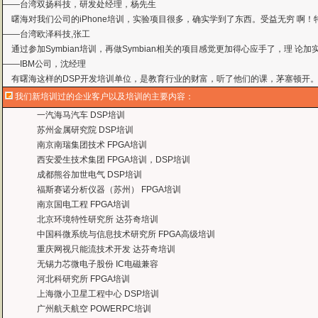
——台湾欧泽科技,张工
通过参加Symbian培训，再做Symbian相关的项目感觉更加得心应手了，理
——IBM公司，沈经理
有曙海这样的DSP开发培训单位，是教育行业的财富，听了他们的课，茅塞顿开
——上海医疗器械高等学校，罗老师
曙海的andriod 系统与应用培训完全符合了我公司的要求，达到了我公司培训
——
上海贝尔，李工
我们新培训过的企业客户以及培训的主要内容：
曙海培训DSP2000的老师，上课思路清晰，口齿清楚，由浅入深，重点突出，培
一汽海马汽车 DSP培训
达到了我们想要的效果，希望继续合作下去。
苏州金属研究院 DSP培训
——中国电子科技集团技术部主任 马工
南京南瑞集团技术 FPGA培训
曙海的FPGA 培训很好地填补了高校FPGA培训空白，不错。总之，有利于学生
西安爱生技术集团 FPGA培训，DSP培训
——上海电子，冯老师
成都熊谷加世电气 DSP培训
曙海给我们公司提供的Dsp6000培训，符合我们项目的开发要求，解决了很多困
福斯赛诺分析仪器（苏州） FPGA培训
——公安部第三研究所，项目部负责人李先生
南京国电工程 FPGA培训
MTK培训-我在网上找了很久，就是找不到。在曙海居然有MTK驱动的培训，老师
北京环境特性研究所 达芬奇培训
——台湾双扬科技，研发处经理，杨先生
中国科微系统与信息技术研究所 FPGA高级培训
曙海对我们公司的iPhone培训，实验项目很多，确实学到了东西。受益无穷 啊
重庆网视只能流技术开发 达芬奇培训
——台湾欧泽科技,张工
无锡力芯微电子股份 IC电磁兼容
通过参加Symbian培训，再做Symbian相关的项目感觉更加得心应手了，理
河北科研究所 FPGA培训
——IBM公司，沈经理
上海微小卫星工程中心 DSP培训
有曙海这样的DSP开发培训单位，是教育行业的财富，听了他们的课，茅塞顿开
广州航天航空 POWERPC培训