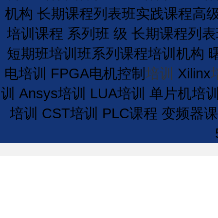
机构
长期
课程
列表
班
实践课程
高
培训课程
系列班
级
长期
课程
列表
短期
班
培训
班
系列课程
培训
机构
电培训
FPGA电机控制
培训
Xilinx
训
Ansys培训
LUA培训
单片机培
培训
CST培训
PLC课程
变频器课