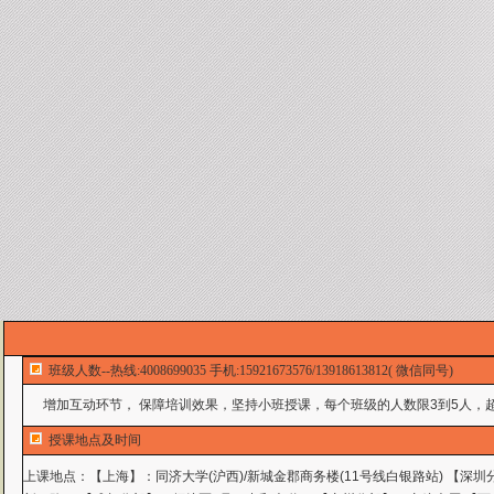
班级人数--热线:4008699035 手机:15921673576/13918613812( 微信同号)
增加互动环节， 保障培训效果，坚持小班授课，每个班级的人数限3到5人，超
授课地点及时间
上课地点：
【上海】：同济大学(沪西)/新城金郡商务楼(11号线白银路站) 【深