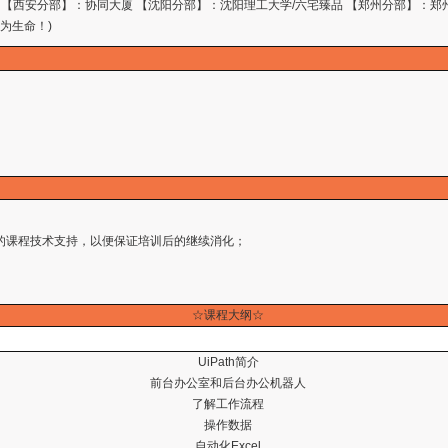
 【西安分部】：协同大厦 【沈阳分部】：沈阳理工大学/六宅臻品 【郑州分部】：郑
量为生命！)
；
半年的课程技术支持，以便保证培训后的继续消化；
☆
课程大纲
☆
UiPath简介
前台办公室和后台办公机器人
了解工作流程
操作数据
自动化Excel