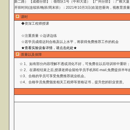
新二路） 【成都分部】：领馆区1号（中和大道） 【广州分部】：广粮大厦
开班时间(连续班/晚班/周末班）：2021年10月3日(欢迎您垂询，视教育质
课时
◆资深工程师授课
☆注重质量 ☆边讲边练
☆若学员成绩达到合格及以上水平，将获得免费推荐工作
的机会
★查看实验设备详情，请点击此处★
质量以及保障
☆ 1、如有部分内容理解不透或消化不好，可免费在以后培训班中重听
☆ 2、在课程结束之后,授课老师会留给学员手机和E-mail,免费提供
☆3、合格的学员可享受免费推荐就业机会。
☆4、合格学员免费颁发相关工程师等资格证书，提升您的职业资质。