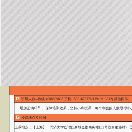
班级人数--热线:4008699035 手机:15921673576/13918613812( 微信同号)
增加互动环节， 保障培训效果，坚持小班授课，每个班级的人数限3到5
授课地点及时间
上课地点：
【上海】：同济大学(沪西)/新城金郡商务楼(11号线白银路站)