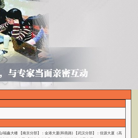
山/福鑫大楼 【南京分部】：金港大厦(和燕路) 【武汉分部】：佳源大厦（高