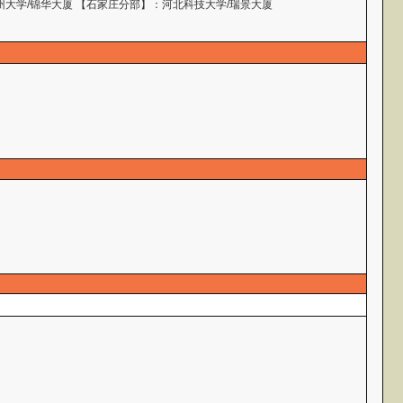
州大学/锦华大厦 【石家庄分部】：河北科技大学/瑞景大厦