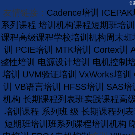
备案
友情链接：
Cadence培训
ICEPA
系列课程
培训机构课程
短期
班
培训
课程
高级课程学校
培训
机构
周末班
训
PCIE培训
MTK培训
Cortex训
整性培训
电源设计培训
电机控制
培训
UVM验证培训
VxWorks培训
训
VB语言培训
HFSS培训
SAS培
机构
长期
课程
列表
班
实践课程
高
培训课程
系列班
级
长期
课程
列表
短期
班
培训
班
系列课程
培训
机构