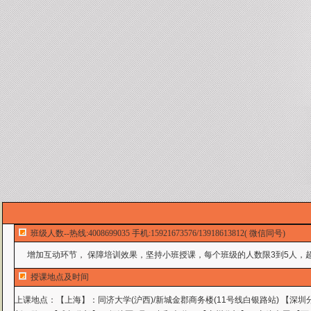
班级人数--热线:4008699035 手机:15921673576/13918613812( 微信同号)
增加互动环节， 保障培训效果，坚持小班授课，每个班级的人数限3到5人，超
授课地点及时间
上课地点：
【上海】：同济大学(沪西)/新城金郡商务楼(11号线白银路站) 【深