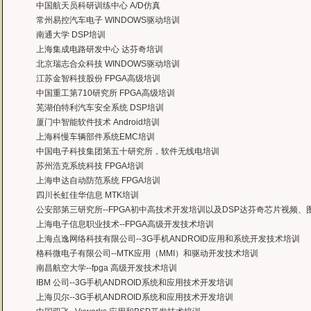
中国航天员科研训练中心 A/D仿真
有曙海这样的DSP开发培训单位，是教育行业的财富，听了他们的课，茅塞顿开
常州易控汽车电子 WINDOWS驱动培训
——上海医疗器械高等学校，罗老师
南通大学 DSP培训
上海集成电路研发中心 达芬奇培训
北京瑞志合众科技 WINDOWS驱动培训
江苏金智科技股份 FPGA高级培训
中国重工第710研究所 FPGA高级培训
芜湖伯特利汽车安全系统 DSP培训
厦门中智能软件技术 Android培训
上海科慢车辆部件系统EMC培训
中国电子科技集团第五十研究所，软件无线电培训
苏州浩克系统科技 FPGA培训
上海申达自动防范系统 FPGA培训
四川长虹佳华信息 MTK培训
公安部第三研究所--FPGA初中高技术开发培训以及DSP达芬奇芯片视频
上海电子信息职业技术--FPGA高级开发技术培训
上海点逸网络科技有限公司--3G手机ANDROID应用和系统开发技术培训
格科微电子有限公司--MTK应用（MMI）和驱动开发技术培训
南昌航空大学--fpga 高级开发技术培训
IBM 公司--3G手机ANDROID系统和应用技术开发培训
上海贝尔--3G手机ANDROID系统和应用技术开发培训