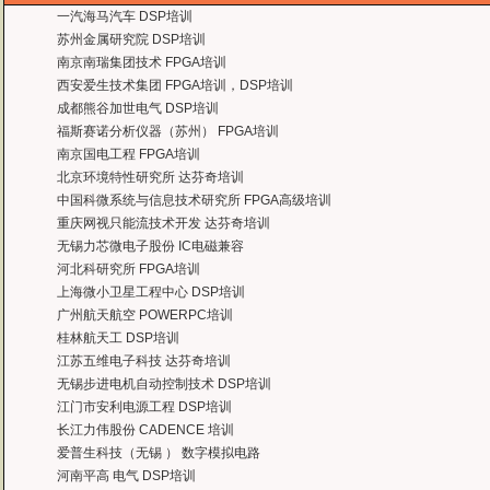
一汽海马汽车 DSP培训
曙海对我们公司的iPhone培训，实验项目很多，确实学到了东西。受益无穷 啊
苏州金属研究院 DSP培训
——台湾欧泽科技,张工
南京南瑞集团技术 FPGA培训
通过参加Symbian培训，再做Symbian相关的项目感觉更加得心应手了，理
西安爱生技术集团 FPGA培训，DSP培训
——IBM公司，沈经理
成都熊谷加世电气 DSP培训
有曙海这样的DSP开发培训单位，是教育行业的财富，听了他们的课，茅塞顿开
福斯赛诺分析仪器（苏州） FPGA培训
——上海医疗器械高等学校，罗老师
南京国电工程 FPGA培训
曙海的andriod 系统与应用培训完全符合了我公司的要求，达到了我公司培训
北京环境特性研究所 达芬奇培训
——
上海贝尔，李工
中国科微系统与信息技术研究所 FPGA高级培训
曙海培训DSP2000的老师，上课思路清晰，口齿清楚，由浅入深，重点突出，培
重庆网视只能流技术开发 达芬奇培训
达到了我们想要的效果，希望继续合作下去。
无锡力芯微电子股份 IC电磁兼容
——中国电子科技集团技术部主任 马工
河北科研究所 FPGA培训
曙海的FPGA 培训很好地填补了高校FPGA培训空白，不错。总之，有利于学生
上海微小卫星工程中心 DSP培训
——上海电子，冯老师
广州航天航空 POWERPC培训
曙海给我们公司提供的Dsp6000培训，符合我们项目的开发要求，解决了很多困
桂林航天工 DSP培训
——公安部第三研究所，项目部负责人李先生
江苏五维电子科技 达芬奇培训
MTK培训-我在网上找了很久，就是找不到。在曙海居然有MTK驱动的培训，老师
无锡步进电机自动控制技术 DSP培训
——台湾双扬科技，研发处经理，杨先生
江门市安利电源工程 DSP培训
曙海对我们公司的iPhone培训，实验项目很多，确实学到了东西。受益无穷 啊
长江力伟股份 CADENCE 培训
——台湾欧泽科技,张工
爱普生科技（无锡 ） 数字模拟电路
通过参加Symbian培训，再做Symbian相关的项目感觉更加得心应手了，理
河南平高 电气 DSP培训
——IBM公司，沈经理