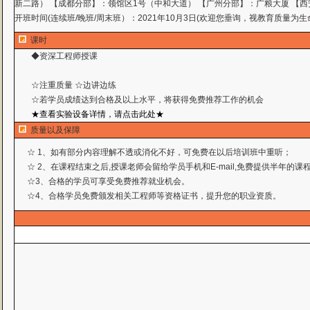
新二路） 【成都分部】：领馆区1号（中和大道） 【广州分部】：广粮大厦 【西
开班时间(连续班/晚班/周末班）：2021年10月3日(欢迎您垂询，视教育质量为生
课时
◆资深工程师授课
☆注重质量 ☆边讲边练
☆若学员成绩达到合格及以上水平，将获得免费推荐工作
的机会
★查看实验设备详情，请点击此处★
质量以及保障
☆ 1、如有部分内容理解不透或消化不好，可免费在以后培训班中重听；
☆ 2、在课程结束之后,授课老师会留给学员手机和E-mail,免费提供半年的
☆3、合格的学员可享受免费推荐就业机会。
☆4、合格学员免费颁发相关工程师等资格证书，提升您的职业资质。