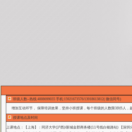
班级人数--热线:4008699035 手机:15921673576/13918613812( 微信同号)
增加互动环节， 保障培训效果，坚持小班授课，每个班级的人数限3到5人，超
授课地点及时间
上课地点：
【上海】：同济大学(沪西)/新城金郡商务楼(11号线白银路站) 【深