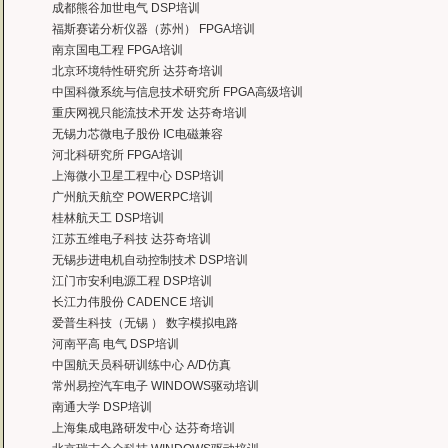
有曙海这样的DSP开发培训单位，是教育行业的财富，听了他们的课，茅塞顿开
成都熊谷加世电气 DSP培训
——上海医疗器械高等学校，罗老师
福斯赛诺分析仪器（苏州） FPGA培训
曙海的andriod 系统与应用培训完全符合了我公司的要求，达到了我公司培训
南京国电工程 FPGA培训
——
上海贝尔，李工
北京环境特性研究所 达芬奇培训
曙海培训DSP2000的老师，上课思路清晰，口齿清楚，由浅入深，重点突出，培
中国科微系统与信息技术研究所 FPGA高级培训
达到了我们想要的效果，希望继续合作下去。
重庆网视只能流技术开发 达芬奇培训
——中国电子科技集团技术部主任 马工
无锡力芯微电子股份 IC电磁兼容
曙海的FPGA 培训很好地填补了高校FPGA培训空白，不错。总之，有利于学生
河北科研究所 FPGA培训
——上海电子，冯老师
上海微小卫星工程中心 DSP培训
曙海给我们公司提供的Dsp6000培训，符合我们项目的开发要求，解决了很多困
广州航天航空 POWERPC培训
——公安部第三研究所，项目部负责人李先生
桂林航天工 DSP培训
MTK培训-我在网上找了很久，就是找不到。在曙海居然有MTK驱动的培训，老师
江苏五维电子科技 达芬奇培训
——台湾双扬科技，研发处经理，杨先生
无锡步进电机自动控制技术 DSP培训
曙海对我们公司的iPhone培训，实验项目很多，确实学到了东西。受益无穷 啊
江门市安利电源工程 DSP培训
——台湾欧泽科技,张工
长江力伟股份 CADENCE 培训
通过参加Symbian培训，再做Symbian相关的项目感觉更加得心应手了，理
爱普生科技（无锡 ） 数字模拟电路
——IBM公司，沈经理
河南平高 电气 DSP培训
有曙海这样的DSP开发培训单位，是教育行业的财富，听了他们的课，茅塞顿开
中国航天员科研训练中心 A/D仿真
——上海医疗器械高等学校，罗老师
常州易控汽车电子 WINDOWS驱动培训
南通大学 DSP培训
上海集成电路研发中心 达芬奇培训