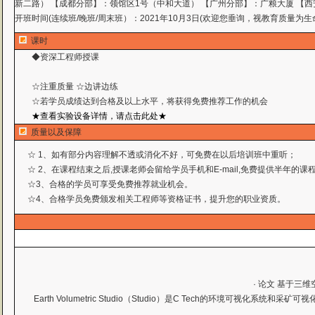
新二路） 【成都分部】：领馆区1号（中和大道） 【广州分部】：广粮大厦 【西
开班时间(连续班/晚班/周末班）：2021年10月3日(欢迎您垂询，视教育质量为生
课时
◆资深工程师授课
☆注重质量 ☆边讲边练
☆若学员成绩达到合格及以上水平，将获得免费推荐工作
的机会
★查看实验设备详情，请点击此处★
质量以及保障
☆ 1、如有部分内容理解不透或消化不好，可免费在以后培训班中重听；
☆ 2、在课程结束之后,授课老师会留给学员手机和E-mail,免费提供半年的
☆3、合格的学员可享受免费推荐就业机会。
☆4、合格学员免费颁发相关工程师等资格证书，提升您的职业资质。
· 论文 基于
Earth Volumetric Studio（Studio）是C Tech的环境可视化系