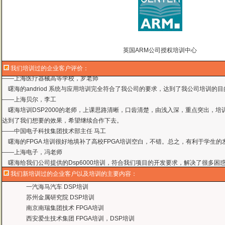
英国ARM公司授权培训中心
我们培训过的企业客户评价：
曙海的andriod 系统与应用培训完全符合了我公司的要求，达到了我公司培训
——
上海贝尔，李工
曙海培训DSP2000的老师，上课思路清晰，口齿清楚，由浅入深，重点突出，培
达到了我们想要的效果，希望继续合作下去。
——中国电子科技集团技术部主任 马工
曙海的FPGA 培训很好地填补了高校FPGA培训空白，不错。总之，有利于学生
——上海电子，冯老师
曙海给我们公司提供的Dsp6000培训，符合我们项目的开发要求，解决了很多困
——公安部第三研究所，项目部负责人李先生
MTK培训-我在网上找了很久，就是找不到。在曙海居然有MTK驱动的培训，老师
我们新培训过的企业客户以及培训的主要内容：
——台湾双扬科技，研发处经理，杨先生
曙海对我们公司的iPhone培训，实验项目很多，确实学到了东西。受益无穷 啊
一汽海马汽车 DSP培训
——台湾欧泽科技,张工
苏州金属研究院 DSP培训
通过参加Symbian培训，再做Symbian相关的项目感觉更加得心应手了，理
南京南瑞集团技术 FPGA培训
——IBM公司，沈经理
西安爱生技术集团 FPGA培训，DSP培训