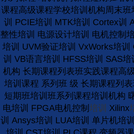
课程
高级课程学校
培训
机构
周末班
训
PCIE培训
MTK培训
Cortex训
整性培训
电源设计培训
电机控制
培训
UVM验证培训
VxWorks培训
训
VB语言培训
HFSS培训
SAS培
机构
长期
课程
列表
班
实践课程
高
培训课程
系列班
级
长期
课程
列表
短期
班
培训
班
系列课程
培训
机构
电培训
FPGA电机控制
培训
Xilinx
训
Ansys培训
LUA培训
单片机培
培训
CST培训
PLC课程
变频器课