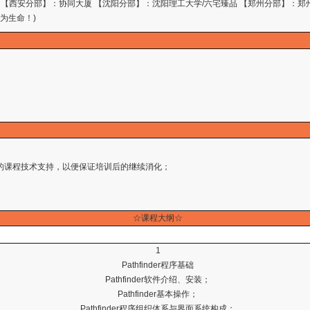
 【西安分部】：协同大厦 【沈阳分部】：沈阳理工大学/六宅臻品 【郑州分部】：郑
量为生命！)
；
半年的课程技术支持，以便保证培训后的继续消化；
☆
课程大纲
☆
1
Pathfinder程序基础
Pathfinder软件介绍、安装；
Pathfinder基本操作；
Pathfinder程序组织体系与界面系统构成；