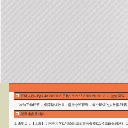
班级人数--热线:4008699035 手机:15921673576/13918613812( 微信同号)
增加互动环节， 保障培训效果，坚持小班授课，每个班级的人数限3到5
授课地点及时间
上课地点：
【上海】：同济大学(沪西)/新城金郡商务楼(11号线白银路站)