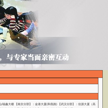
山/福鑫大楼 【南京分部】：金港大厦(和燕路) 【武汉分部】：佳源大厦（高