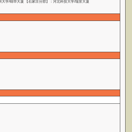
州大学/锦华大厦 【石家庄分部】：河北科技大学/瑞景大厦