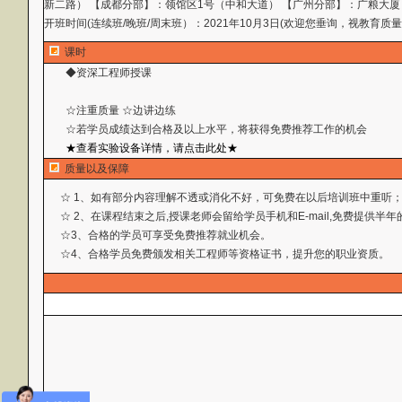
新二路） 【成都分部】：领馆区1号（中和大道） 【广州分部】：广粮大厦
开班时间(连续班/晚班/周末班）：2021年10月3日(欢迎您垂询，视教育质
课时
◆资深工程师授课
☆注重质量 ☆边讲边练
☆若学员成绩达到合格及以上水平，将获得免费推荐工作
的机会
★查看实验设备详情，请点击此处★
质量以及保障
☆ 1、如有部分内容理解不透或消化不好，可免费在以后培训班中重听
☆ 2、在课程结束之后,授课老师会留给学员手机和E-mail,免费提供
☆3、合格的学员可享受免费推荐就业机会。
☆4、合格学员免费颁发相关工程师等资格证书，提升您的职业资质。