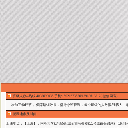
班级人数--热线:4008699035 手机:15921673576/13918613812( 微信同号)
增加互动环节， 保障培训效果，坚持小班授课，每个班级的人数限3到5人，超
授课地点及时间
上课地点：
【上海】：同济大学(沪西)/新城金郡商务楼(11号线白银路站) 【深