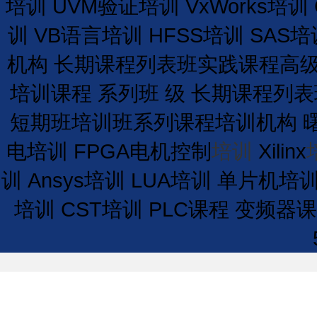
培训
UVM验证培训
VxWorks培训
训
VB语言培训
HFSS培训
SAS培
机构
长期
课程
列表
班
实践课程
高
培训课程
系列班
级
长期
课程
列表
短期
班
培训
班
系列课程
培训
机构
电培训
FPGA电机控制
培训
Xilinx
训
Ansys培训
LUA培训
单片机培
培训
CST培训
PLC课程
变频器课