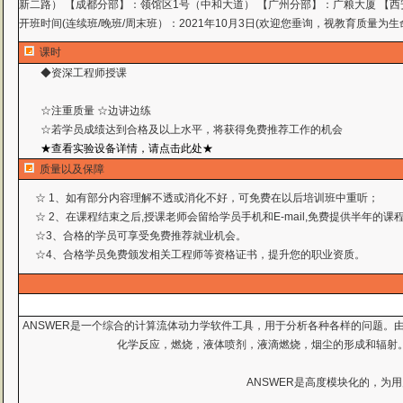
新二路） 【成都分部】：领馆区1号（中和大道） 【广州分部】：广粮大厦 【西
开班时间(连续班/晚班/周末班）：2021年10月3日(欢迎您垂询，视教育质量为生
课时
◆资深工程师授课
☆注重质量 ☆边讲边练
☆若学员成绩达到合格及以上水平，将获得免费推荐工作
的机会
★查看实验设备详情，请点击此处★
质量以及保障
☆ 1、如有部分内容理解不透或消化不好，可免费在以后培训班中重听；
☆ 2、在课程结束之后,授课老师会留给学员手机和E-mail,免费提供半年的
☆3、合格的学员可享受免费推荐就业机会。
☆4、合格学员免费颁发相关工程师等资格证书，提升您的职业资质。
ANSWER是一个综合的计算流体动力学软件工具，用于分析各种各样的问题。
化学反应，燃烧，液体喷剂，液滴燃烧，烟尘的形成和辐射。
ANSWER是高度模块化的，