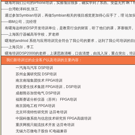
——台湾欧泽科技,张工
通过参加Symbian培训，再做Symbian相关的项目感觉更加得心应手了，理
——IBM公司，沈经理
有曙海这样的DSP开发培训单位，是教育行业的财富，听了他们的课，茅塞顿开
——上海医疗器械高等学校，罗老师
曙海的andriod 系统与应用培训完全符合了我公司的要求，达到了我公司培训
——
上海贝尔，李工
曙海培训DSP2000的老师，上课思路清晰，口齿清楚，由浅入深，重点突出，培
达到了我们想要的效果，希望继续合作下去。
——中国电子科技集团技术部主任 马工
我们新培训过的企业客户以及培训的主要内容：
曙海的FPGA 培训很好地填补了高校FPGA培训空白，不错。总之，有利于学生
一汽海马汽车 DSP培训
——上海电子，冯老师
苏州金属研究院 DSP培训
曙海给我们公司提供的Dsp6000培训，符合我们项目的开发要求，解决了很多困
南京南瑞集团技术 FPGA培训
——公安部第三研究所，项目部负责人李先生
西安爱生技术集团 FPGA培训，DSP培训
MTK培训-我在网上找了很久，就是找不到。在曙海居然有MTK驱动的培训，老师
成都熊谷加世电气 DSP培训
——台湾双扬科技，研发处经理，杨先生
福斯赛诺分析仪器（苏州） FPGA培训
曙海对我们公司的iPhone培训，实验项目很多，确实学到了东西。受益无穷 啊
南京国电工程 FPGA培训
——台湾欧泽科技,张工
北京环境特性研究所 达芬奇培训
通过参加Symbian培训，再做Symbian相关的项目感觉更加得心应手了，理
中国科微系统与信息技术研究所 FPGA高级培训
——IBM公司，沈经理
重庆网视只能流技术开发 达芬奇培训
有曙海这样的DSP开发培训单位，是教育行业的财富，听了他们的课，茅塞顿开
无锡力芯微电子股份 IC电磁兼容
——上海医疗器械高等学校，罗老师