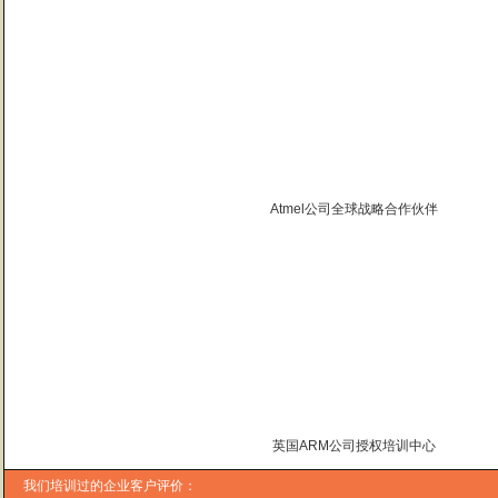
Atmel公司全球战略合作伙伴
曙海的andriod 系统与应用培训完全符合了我公司的要求，达到了我公司培训
——
上海贝尔，李工
曙海培训DSP2000的老师，上课思路清晰，口齿清楚，由浅入深，重点突出，培
达到了我们想要的效果，希望继续合作下去。
——中国电子科技集团技术部主任 马工
曙海的FPGA 培训很好地填补了高校FPGA培训空白，不错。总之，有利于学生
——上海电子，冯老师
曙海给我们公司提供的Dsp6000培训，符合我们项目的开发要求，解决了很多困
——公安部第三研究所，项目部负责人李先生
MTK培训-我在网上找了很久，就是找不到。在曙海居然有MTK驱动的培训，老师
英国ARM公司授权培训中心
——台湾双扬科技，研发处经理，杨先生
曙海对我们公司的iPhone培训，实验项目很多，确实学到了东西。受益无穷 啊
我们培训过的企业客户评价：