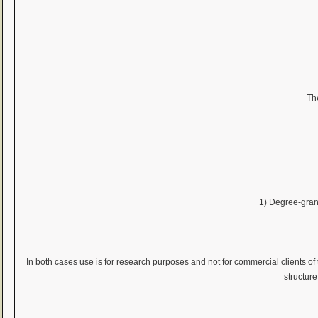
The
1) Degree-grant
In both cases use is for research purposes and not for commercial clients
structure