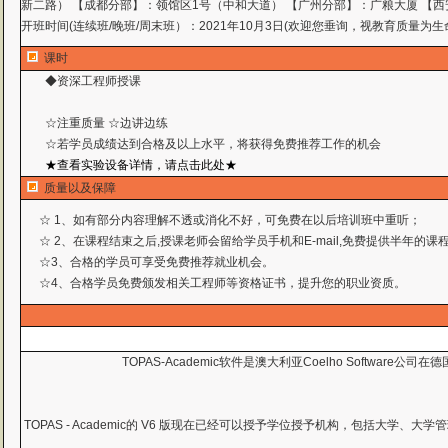
新二路） 【成都分部】：领馆区1号（中和大道） 【广州分部】：广粮大厦 【西
开班时间(连续班/晚班/周末班）：2021年10月3日(欢迎您垂询，视教育质量为生
课时
◆资深工程师授课
☆注重质量 ☆边讲边练
☆若学员成绩达到合格及以上水平，将获得免费推荐工作
的机会
★查看实验设备详情，请点击此处★
质量以及保障
☆ 1、如有部分内容理解不透或消化不好，可免费在以后培训班中重听；
☆ 2、在课程结束之后,授课老师会留给学员手机和E-mail,免费提供半年的
☆3、合格的学员可享受免费推荐就业机会。
☆4、合格学员免费颁发相关工程师等资格证书，提升您的职业资质。
TOPAS-Academic软件是澳大利亚Coelho Softw
TOPAS - Academic的 V6 版现在已经可以授予学位授予机构，包括大学、大学管