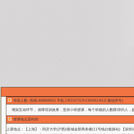
班级人数--热线:4008699035 手机:15921673576/13918613812( 微信同号)
增加互动环节， 保障培训效果，坚持小班授课，每个班级的人数限3到5人，超
授课地点及时间
上课地点：
【上海】：同济大学(沪西)/新城金郡商务楼(11号线白银路站) 【深