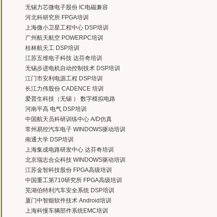
达到了我们想要的效果，希望继续合作下去。
无锡力芯微电子股份 IC电磁兼容
——中国电子科技集团技术部主任 马工
河北科研究所 FPGA培训
曙海的FPGA 培训很好地填补了高校FPGA培训空白，不错。总之，有利于学生
上海微小卫星工程中心 DSP培训
——上海电子，冯老师
广州航天航空 POWERPC培训
曙海给我们公司提供的Dsp6000培训，符合我们项目的开发要求，解决了很多困
桂林航天工 DSP培训
——公安部第三研究所，项目部负责人李先生
江苏五维电子科技 达芬奇培训
MTK培训-我在网上找了很久，就是找不到。在曙海居然有MTK驱动的培训，老师
无锡步进电机自动控制技术 DSP培训
——台湾双扬科技，研发处经理，杨先生
江门市安利电源工程 DSP培训
曙海对我们公司的iPhone培训，实验项目很多，确实学到了东西。受益无穷 啊
长江力伟股份 CADENCE 培训
——台湾欧泽科技,张工
爱普生科技（无锡 ） 数字模拟电路
通过参加Symbian培训，再做Symbian相关的项目感觉更加得心应手了，理
河南平高 电气 DSP培训
——IBM公司，沈经理
中国航天员科研训练中心 A/D仿真
有曙海这样的DSP开发培训单位，是教育行业的财富，听了他们的课，茅塞顿开
常州易控汽车电子 WINDOWS驱动培训
——上海医疗器械高等学校，罗老师
南通大学 DSP培训
上海集成电路研发中心 达芬奇培训
北京瑞志合众科技 WINDOWS驱动培训
江苏金智科技股份 FPGA高级培训
中国重工第710研究所 FPGA高级培训
芜湖伯特利汽车安全系统 DSP培训
厦门中智能软件技术 Android培训
上海科慢车辆部件系统EMC培训