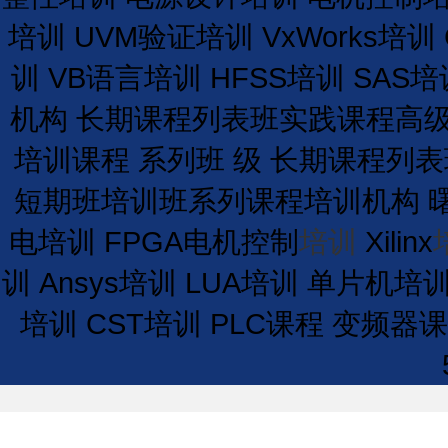
培训
UVM验证培训
VxWorks培训
训
VB语言培训
HFSS培训
SAS培
机构
长期
课程
列表
班
实践课程
高
培训课程
系列班
级
长期
课程
列表
短期
班
培训
班
系列课程
培训
机构
电培训
FPGA电机控制
培训
Xilinx
训
Ansys培训
LUA培训
单片机培
培训
CST培训
PLC课程
变频器课