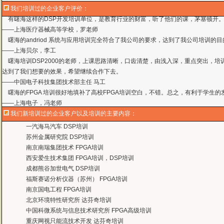
我们培训过的企业客户评价：
曙海的andriod 系统与应用培训完全符合了我公司的要求，达到了我公司培训
——
上海贝尔，李工
曙海培训DSP2000的老师，上课思路清晰，口齿清楚，由浅入深，重点突出，培
达到了我们想要的效果，希望继续合作下去。
——中国电子科技集团技术部主任 马工
曙海的FPGA 培训很好地填补了高校FPGA培训空白，不错。总之，有利于学生
——上海电子，冯老师
曙海给我们公司提供的Dsp6000培训，符合我们项目的开发要求，解决了很多困
——公安部第三研究所，项目部负责人李先生
我们新培训过的企业客户以及培训的主要内容：
MTK培训-我在网上找了很久，就是找不到。在曙海居然有MTK驱动的培训，老师
——台湾双扬科技，研发处经理，杨先生
一汽海马汽车 DSP培训
曙海对我们公司的iPhone培训，实验项目很多，确实学到了东西。受益无穷 啊
苏州金属研究院 DSP培训
——台湾欧泽科技,张工
南京南瑞集团技术 FPGA培训
通过参加Symbian培训，再做Symbian相关的项目感觉更加得心应手了，理
西安爱生技术集团 FPGA培训，DSP培训
——IBM公司，沈经理
成都熊谷加世电气 DSP培训
有曙海这样的DSP开发培训单位，是教育行业的财富，听了他们的课，茅塞顿开
福斯赛诺分析仪器（苏州） FPGA培训
——上海医疗器械高等学校，罗老师
南京国电工程 FPGA培训
曙海的andriod 系统与应用培训完全符合了我公司的要求，达到了我公司培训
北京环境特性研究所 达芬奇培训
——
上海贝尔，李工
中国科微系统与信息技术研究所 FPGA高级培训
曙海培训DSP2000的老师，上课思路清晰，口齿清楚，由浅入深，重点突出，培
重庆网视只能流技术开发 达芬奇培训