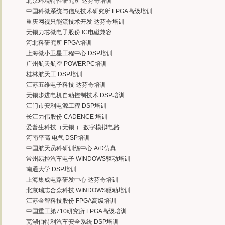
北京环境特性研究所 达芬奇培训
曙海的FPGA 培训很好地填补了高校FPGA培训空白，不错。总之，有利于学生
中国科微系统与信息技术研究所 FPGA高级培训
——上海电子，冯老师
重庆网视只能流技术开发 达芬奇培训
曙海给我们公司提供的Dsp6000培训，符合我们项目的开发要求，解决了很多困
无锡力芯微电子股份 IC电磁兼容
——公安部第三研究所，项目部负责人李先生
河北科研究所 FPGA培训
MTK培训-我在网上找了很久，就是找不到。在曙海居然有MTK驱动的培训，老师
上海微小卫星工程中心 DSP培训
——台湾双扬科技，研发处经理，杨先生
广州航天航空 POWERPC培训
曙海对我们公司的iPhone培训，实验项目很多，确实学到了东西。受益无穷 啊
桂林航天工 DSP培训
——台湾欧泽科技,张工
江苏五维电子科技 达芬奇培训
通过参加Symbian培训，再做Symbian相关的项目感觉更加得心应手了，理
无锡步进电机自动控制技术 DSP培训
——IBM公司，沈经理
江门市安利电源工程 DSP培训
有曙海这样的DSP开发培训单位，是教育行业的财富，听了他们的课，茅塞顿开
长江力伟股份 CADENCE 培训
——上海医疗器械高等学校，罗老师
爱普生科技（无锡 ） 数字模拟电路
河南平高 电气 DSP培训
中国航天员科研训练中心 A/D仿真
常州易控汽车电子 WINDOWS驱动培训
南通大学 DSP培训
上海集成电路研发中心 达芬奇培训
北京瑞志合众科技 WINDOWS驱动培训
江苏金智科技股份 FPGA高级培训
中国重工第710研究所 FPGA高级培训
芜湖伯特利汽车安全系统 DSP培训