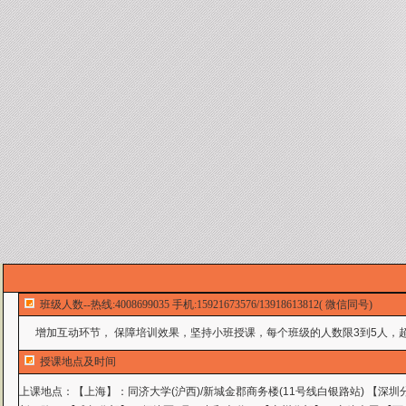
班级人数--热线:4008699035 手机:15921673576/13918613812( 微信同号)
增加互动环节， 保障培训效果，坚持小班授课，每个班级的人数限3到5人，超
授课地点及时间
上课地点：
【上海】：同济大学(沪西)/新城金郡商务楼(11号线白银路站) 【深