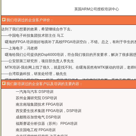
——
上海贝尔，李工
英国ARM公司授权培训中心
曙海培训DSP2000的老师，上课思路清晰，口齿清楚，由浅入深，重点突出，培
达到了我们想要的效果，希望继续合作下去。
我们培训过的企业客户评价：
——中国电子科技集团技术部主任 马工
曙海的FPGA 培训很好地填补了高校FPGA培训空白，不错。总之，有利于学生
——上海电子，冯老师
曙海给我们公司提供的Dsp6000培训，符合我们项目的开发要求，解决了很多困
——公安部第三研究所，项目部负责人李先生
MTK培训-我在网上找了很久，就是找不到。在曙海居然有MTK驱动的培训，老师
——台湾双扬科技，研发处经理，杨先生
曙海对我们公司的iPhone培训，实验项目很多，确实学到了东西。受益无穷 啊
——台湾欧泽科技,张工
通过参加Symbian培训，再做Symbian相关的项目感觉更加得心应手了，理
我们新培训过的企业客户以及培训的主要内容：
——IBM公司，沈经理
一汽海马汽车 DSP培训
有曙海这样的DSP开发培训单位，是教育行业的财富，听了他们的课，茅塞顿开
苏州金属研究院 DSP培训
——上海医疗器械高等学校，罗老师
南京南瑞集团技术 FPGA培训
曙海的andriod 系统与应用培训完全符合了我公司的要求，达到了我公司培训
西安爱生技术集团 FPGA培训，DSP培训
——
上海贝尔，李工
成都熊谷加世电气 DSP培训
曙海培训DSP2000的老师，上课思路清晰，口齿清楚，由浅入深，重点突出，培
福斯赛诺分析仪器（苏州） FPGA培训
达到了我们想要的效果，希望继续合作下去。
南京国电工程 FPGA培训
——中国电子科技集团技术部主任 马工