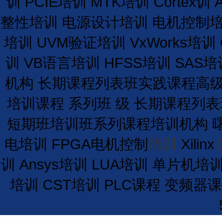
训
PCIE培训
MTK培训
Cortex训
整性培训
电源设计培训
电机控制
培训
UVM验证培训
VxWorks培训
训
VB语言培训
HFSS培训
SAS培
机构
长期
课程
列表
班
实践课程
高
培训课程
系列班
级
长期
课程
列表
短期
班
培训
班
系列课程
培训
机构
电培训
FPGA电机控制
培训
Xilinx
训
Ansys培训
LUA培训
单片机培
培训
CST培训
PLC课程
变频器课