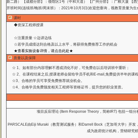
新二路） 【成都分部】：领馆区1号（中和大道） 【广州分部】：广粮大厦 【西
开班时间(连续班/晚班/周末班）：2021年10月3日(欢迎您垂询，视教育质量为生
课时
◆资深工程师授课
☆注重质量 ☆边讲边练
☆若学员成绩达到合格及以上水平，将获得免费推荐工作
的机会
★查看实验设备详情，请点击此处★
质量以及保障
☆ 1、如有部分内容理解不透或消化不好，可免费在以后培训班中重听；
☆ 2、在课程结束之后,授课老师会留给学员手机和E-mail,免费提供半年的
☆3、合格的学员可享受免费推荐就业机会。
☆4、合格学员免费颁发相关工程师等资格证书，提升您的职业资质。
项目反应理论 (Item Response Theory，简称IRT)
PARSCALE由Eiji Muraki（教育测试服务）和Darrell Bock（
成为政府统计机构，营销研究