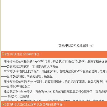
曙海的andriod 系统与应用培训完全符合了我公司的要求，达到了我公司培训
——
上海贝尔，李工
曙海培训DSP2000的老师，上课思路清晰，口齿清楚，由浅入深，重点突出，培
达到了我们想要的效果，希望继续合作下去。
——中国电子科技集团技术部主任 马工
曙海的FPGA 培训很好地填补了高校FPGA培训空白，不错。总之，有利于学生
英国ARM公司授权培训中心
——上海电子，冯老师
曙海给我们公司提供的Dsp6000培训，符合我们项目的开发要求，解决了很多困
我们培训过的企业客户评价：
——公安部第三研究所，项目部负责人李先生
MTK培训-我在网上找了很久，就是找不到。在曙海居然有MTK驱动的培训，老师
——台湾双扬科技，研发处经理，杨先生
曙海对我们公司的iPhone培训，实验项目很多，确实学到了东西。受益无穷 啊
——台湾欧泽科技,张工
通过参加Symbian培训，再做Symbian相关的项目感觉更加得心应手了，理
——IBM公司，沈经理
有曙海这样的DSP开发培训单位，是教育行业的财富，听了他们的课，茅塞顿开
——上海医疗器械高等学校，罗老师
曙海的andriod 系统与应用培训完全符合了我公司的要求，达到了我公司培训
我们新培训过的企业客户以及培训的主要内容：
——
上海贝尔，李工