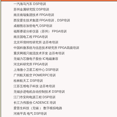
一汽海马汽车 DSP培训
曙海培训DSP2000的老师，上课思路清晰，口齿清楚，由浅入深，重点突出，培
苏州金属研究院 DSP培训
达到了我们想要的效果，希望继续合作下去。
南京南瑞集团技术 FPGA培训
——中国电子科技集团技术部主任 马工
西安爱生技术集团 FPGA培训，DSP培训
曙海的FPGA 培训很好地填补了高校FPGA培训空白，不错。总之，有利于学生
成都熊谷加世电气 DSP培训
——上海电子，冯老师
福斯赛诺分析仪器（苏州） FPGA培训
曙海给我们公司提供的Dsp6000培训，符合我们项目的开发要求，解决了很多困
南京国电工程 FPGA培训
——公安部第三研究所，项目部负责人李先生
北京环境特性研究所 达芬奇培训
MTK培训-我在网上找了很久，就是找不到。在曙海居然有MTK驱动的培训，老师
中国科微系统与信息技术研究所 FPGA高级培训
——台湾双扬科技，研发处经理，杨先生
重庆网视只能流技术开发 达芬奇培训
曙海对我们公司的iPhone培训，实验项目很多，确实学到了东西。受益无穷 啊
无锡力芯微电子股份 IC电磁兼容
——台湾欧泽科技,张工
河北科研究所 FPGA培训
通过参加Symbian培训，再做Symbian相关的项目感觉更加得心应手了，理
上海微小卫星工程中心 DSP培训
——IBM公司，沈经理
广州航天航空 POWERPC培训
有曙海这样的DSP开发培训单位，是教育行业的财富，听了他们的课，茅塞顿开
桂林航天工 DSP培训
——上海医疗器械高等学校，罗老师
江苏五维电子科技 达芬奇培训
无锡步进电机自动控制技术 DSP培训
江门市安利电源工程 DSP培训
长江力伟股份 CADENCE 培训
爱普生科技（无锡 ） 数字模拟电路
河南平高 电气 DSP培训