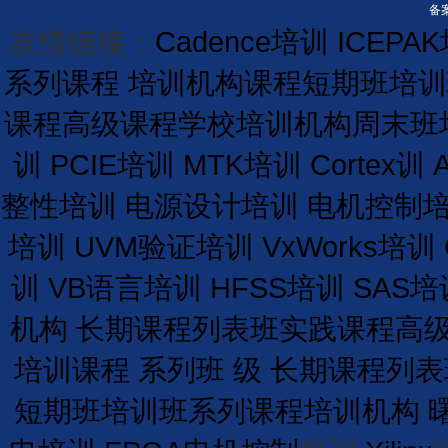
备案
友情链接：
Cadence培训
ICEPA
系列课程
培训机构课程
短期
班
培训
课程
高级课程学校
培训
机构
周末班
训
PCIE培训
MTK培训
Cortex训
整性培训
电源设计培训
电机控制
培训
UVM验证培训
VxWorks培训
训
VB语言培训
HFSS培训
SAS培
机构
长期
课程
列表
班
实践课程
高
培训课程
系列班
级
长期
课程
列表
短期
班
培训
班
系列课程
培训
机构