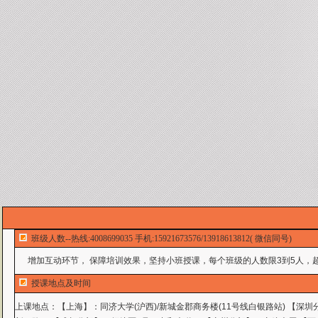
班级人数--热线:4008699035 手机:15921673576/13918613812( 微信同号)
增加互动环节， 保障培训效果，坚持小班授课，每个班级的人数限3到5人，超
授课地点及时间
上课地点：
【上海】：同济大学(沪西)/新城金郡商务楼(11号线白银路站) 【深