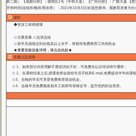
新二路） 【成都分部】：领馆区1号（中和大道） 【广州分部】：广粮大厦 【西
开班时间(连续班/晚班/周末班）：2021年10月3日(欢迎您垂询，视教育质量为生
课时
◆资深工程师授课
☆注重质量 ☆边讲边练
☆若学员成绩达到合格及以上水平，将获得免费推荐工作
的机会
★查看实验设备详情，请点击此处★
质量以及保障
☆ 1、如有部分内容理解不透或消化不好，可免费在以后培训班中重听；
☆ 2、在课程结束之后,授课老师会留给学员手机和E-mail,免费提供半年的
☆3、合格的学员可享受免费推荐就业机会。
☆4、合格学员免费颁发相关工程师等资格证书，提升您的职业资质。