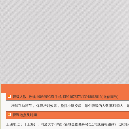
班级人数--热线:4008699035 手机:15921673576/13918613812( 微信同号)
增加互动环节， 保障培训效果，坚持小班授课，每个班级的人数限3到5人，超
授课地点及时间
上课地点：
【上海】：同济大学(沪西)/新城金郡商务楼(11号线白银路站) 【深