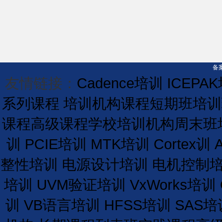
备案
友情链接：
Cadence培训
ICEPA
系列课程
培训机构课程
短期
班
培训
课程
高级课程学校
培训
机构
周末班
训
PCIE培训
MTK培训
Cortex训
整性培训
电源设计培训
电机控制
培训
UVM验证培训
VxWorks培训
训
VB语言培训
HFSS培训
SAS培