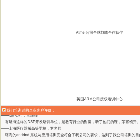
曙海的andriod 系统与应用培训完全符合了我公司的要求，达到了我公司培训
——
上海贝尔，李工
曙海培训DSP2000的老师，上课思路清晰，口齿清楚，由浅入深，重点突出，培
达到了我们想要的效果，希望继续合作下去。
Atmel公司全球战略合作伙伴
——中国电子科技集团技术部主任 马工
曙海的FPGA 培训很好地填补了高校FPGA培训空白，不错。总之，有利于学生
——上海电子，冯老师
曙海给我们公司提供的Dsp6000培训，符合我们项目的开发要求，解决了很多困
——公安部第三研究所，项目部负责人李先生
MTK培训-我在网上找了很久，就是找不到。在曙海居然有MTK驱动的培训，老师
——台湾双扬科技，研发处经理，杨先生
曙海对我们公司的iPhone培训，实验项目很多，确实学到了东西。受益无穷 啊
——台湾欧泽科技,张工
通过参加Symbian培训，再做Symbian相关的项目感觉更加得心应手了，理
英国ARM公司授权培训中心
——IBM公司，沈经理
有曙海这样的DSP开发培训单位，是教育行业的财富，听了他们的课，茅塞顿开
我们培训过的企业客户评价：
——上海医疗器械高等学校，罗老师
曙海的andriod 系统与应用培训完全符合了我公司的要求，达到了我公司培训
——
上海贝尔，李工
曙海培训DSP2000的老师，上课思路清晰，口齿清楚，由浅入深，重点突出，培