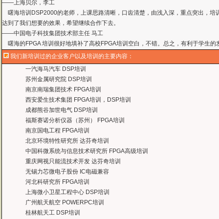
达到了我们想要的效果，希望继续合作下去。
——中国电子科技集团技术部主任 马工
曙海的FPGA 培训很好地填补了高校FPGA培训空白，不错。总之，有利于学生
——上海电子，冯老师
曙海给我们公司提供的Dsp6000培训，符合我们项目的开发要求，解决了很多困
——公安部第三研究所，项目部负责人李先生
我们新培训过的企业客户以及培训的主要内容：
MTK培训-我在网上找了很久，就是找不到。在曙海居然有MTK驱动的培训，老师
一汽海马汽车 DSP培训
——台湾双扬科技，研发处经理，杨先生
苏州金属研究院 DSP培训
曙海对我们公司的iPhone培训，实验项目很多，确实学到了东西。受益无穷 啊
南京南瑞集团技术 FPGA培训
——台湾欧泽科技,张工
西安爱生技术集团 FPGA培训，DSP培训
通过参加Symbian培训，再做Symbian相关的项目感觉更加得心应手了，理
成都熊谷加世电气 DSP培训
——IBM公司，沈经理
福斯赛诺分析仪器（苏州） FPGA培训
有曙海这样的DSP开发培训单位，是教育行业的财富，听了他们的课，茅塞顿开
南京国电工程 FPGA培训
——上海医疗器械高等学校，罗老师
北京环境特性研究所 达芬奇培训
中国科微系统与信息技术研究所 FPGA高级培训
重庆网视只能流技术开发 达芬奇培训
无锡力芯微电子股份 IC电磁兼容
河北科研究所 FPGA培训
上海微小卫星工程中心 DSP培训
广州航天航空 POWERPC培训
桂林航天工 DSP培训