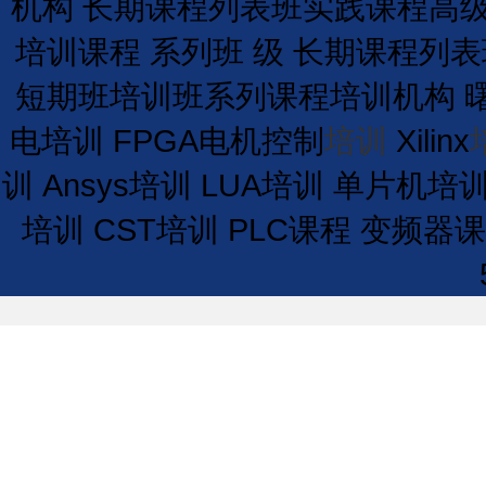
机构
长期
课程
列表
班
实践课程
高
培训课程
系列班
级
长期
课程
列表
短期
班
培训
班
系列课程
培训
机构
电培训
FPGA电机控制
培训
Xilinx
训
Ansys培训
LUA培训
单片机培
培训
CST培训
PLC课程
变频器课