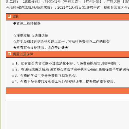
新二路） 【成都分部】：领馆区1号（中和大道） 【广州分部】：广粮大厦 【西
开班时间(连续班/晚班/周末班）：2021年10月3日(欢迎您垂询，视教育质量为生
课时
◆资深工程师授课
☆注重质量 ☆边讲边练
☆若学员成绩达到合格及以上水平，将获得免费推荐工作
的机会
★查看实验设备详情，请点击此处★
质量以及保障
☆ 1、如有部分内容理解不透或消化不好，可免费在以后培训班中重听；
☆ 2、在课程结束之后,授课老师会留给学员手机和E-mail,免费提供半年的
☆3、合格的学员可享受免费推荐就业机会。
☆4、合格学员免费颁发相关工程师等资格证书，提升您的职业资质。