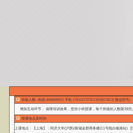
班级人数--热线:4008699035 手机:15921673576/13918613812( 微信同号)
增加互动环节， 保障培训效果，坚持小班授课，每个班级的人数限3到5
授课地点及时间
上课地点：
【上海】：同济大学(沪西)/新城金郡商务楼(11号线白银路站)