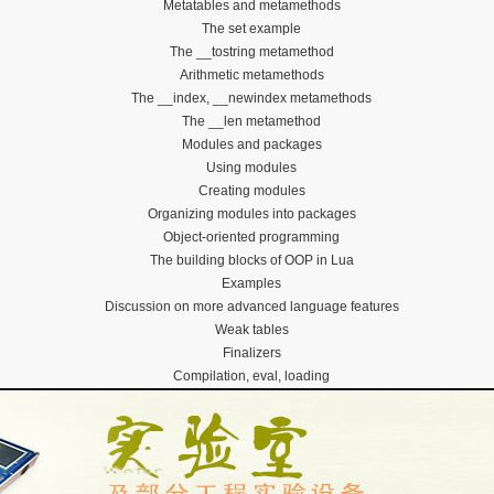
Metatables and metamethods
The set example
The __tostring metamethod
Arithmetic metamethods
The __index, __newindex metamethods
The __len metamethod
Modules and packages
Using modules
Creating modules
Organizing modules into packages
Object-oriented programming
The building blocks of OOP in Lua
Examples
Discussion on more advanced language features
Weak tables
Finalizers
Compilation, eval, loading