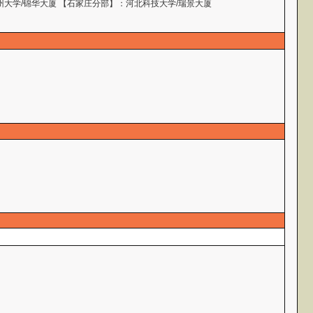
州大学/锦华大厦 【石家庄分部】：河北科技大学/瑞景大厦