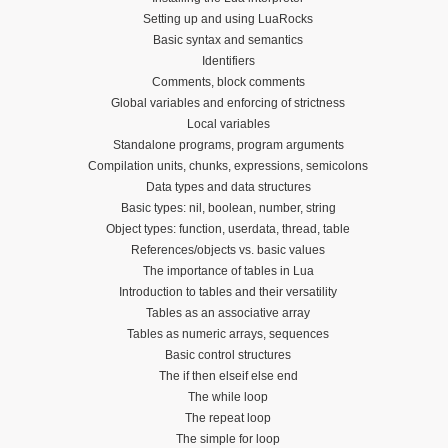
Setting up and using LuaRocks
Basic syntax and semantics
Identifiers
Comments, block comments
Global variables and enforcing of strictness
Local variables
Standalone programs, program arguments
Compilation units, chunks, expressions, semicolons
Data types and data structures
Basic types: nil, boolean, number, string
Object types: function, userdata, thread, table
References/objects vs. basic values
The importance of tables in Lua
Introduction to tables and their versatility
Tables as an associative array
Tables as numeric arrays, sequences
Basic control structures
The if then elseif else end
The while loop
The repeat loop
The simple for loop