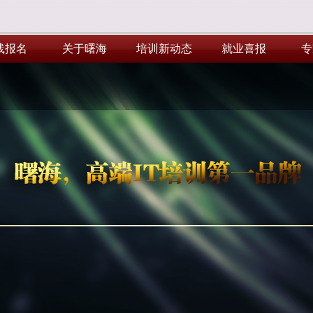
线报名
关于曙海
培训新动态
就业喜报
专
线报名
关于曙海
培训新动态
就业喜报
专