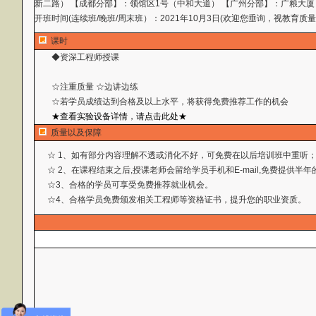
新二路） 【成都分部】：领馆区1号（中和大道） 【广州分部】：广粮大厦
开班时间(连续班/晚班/周末班）：2021年10月3日(欢迎您垂询，视教育质
课时
◆资深工程师授课
☆注重质量 ☆边讲边练
☆若学员成绩达到合格及以上水平，将获得免费推荐工作
的机会
★查看实验设备详情，请点击此处★
质量以及保障
☆ 1、如有部分内容理解不透或消化不好，可免费在以后培训班中重听
☆ 2、在课程结束之后,授课老师会留给学员手机和E-mail,免费提供
☆3、合格的学员可享受免费推荐就业机会。
☆4、合格学员免费颁发相关工程师等资格证书，提升您的职业资质。