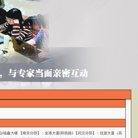
山/福鑫大楼 【南京分部】：金港大厦(和燕路) 【武汉分部】：佳源大厦（高