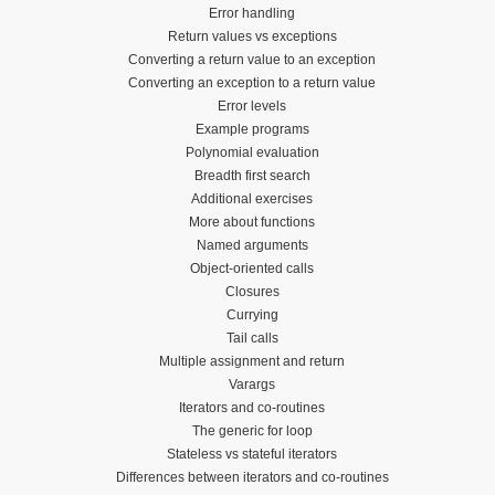
Error handling
Return values vs exceptions
Converting a return value to an exception
Converting an exception to a return value
Error levels
Example programs
Polynomial evaluation
Breadth first search
Additional exercises
More about functions
Named arguments
Object-oriented calls
Closures
Currying
Tail calls
Multiple assignment and return
Varargs
Iterators and co-routines
The generic for loop
Stateless vs stateful iterators
Differences between iterators and co-routines