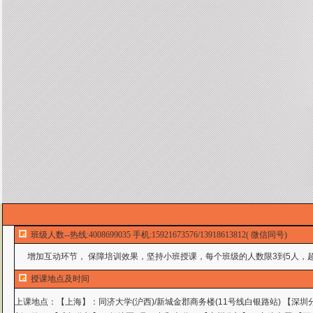
班级人数--热线:4008699035 手机:15921673576/13918613812( 微信同号)
增加互动环节， 保障培训效果，坚持小班授课，每个班级的人数限3到5人，超
授课地点及时间
上课地点：
【上海】：同济大学(沪西)/新城金郡商务楼(11号线白银路站) 【深