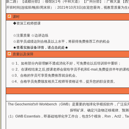
新二路） 【成都分部】：领馆区1号（中和大道） 【广州分部】：广粮大厦 【西
开班时间(连续班/晚班/周末班）：2021年10月3日(欢迎您垂询，视教育质量为生
课时
◆资深工程师授课
☆注重质量 ☆边讲边练
☆若学员成绩达到合格及以上水平，将获得免费推荐工作
的机会
★查看实验设备详情，请点击此处★
质量以及保障
☆ 1、如有部分内容理解不透或消化不好，可免费在以后培训班中重听；
☆ 2、在课程结束之后,授课老师会留给学员手机和E-mail,免费提供半年的
☆3、合格的学员可享受免费推荐就业机会。
☆4、合格学员免费颁发相关工程师等资格证书，提升您的职业资质。
The Geochemist's® Workbench（GWB）是重要的地球化
探明矿床、确定污染物迁移规律、预测矿床和油藏
（1）GWB Essentials，即基础地球化学工作台，包含5个模块，Rxn，A