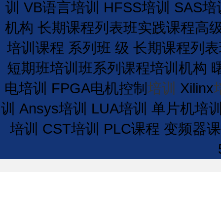
训
VB语言培训
HFSS培训
SAS培
机构
长期
课程
列表
班
实践课程
高
培训课程
系列班
级
长期
课程
列表
短期
班
培训
班
系列课程
培训
机构
电培训
FPGA电机控制
培训
Xilinx
训
Ansys培训
LUA培训
单片机培
培训
CST培训
PLC课程
变频器课