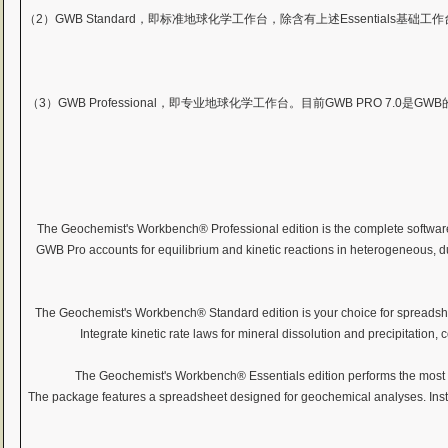
（2）GWB Standard，即标准地球化学工作台，除含有上述Essentials基
（3）GWB Professional，即专业地球化学工作台。目前GWB PRO 7.0是
The Geochemist's Workbench® Professional edition is the complete software 
GWB Pro accounts for equilibrium and kinetic reactions in heterogeneous, du
The Geochemist's Workbench® Standard edition is your choice for spreadshee
Integrate kinetic rate laws for mineral dissolution and precipitatio
The Geochemist's Workbench® Essentials edition performs the most c
The package features a spreadsheet designed for geochemical analyses. Instantly