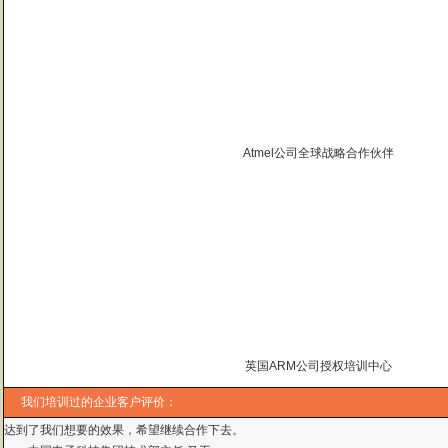
Atmel公司全球战略合作伙伴
曙海的andriod 系统与应用培训完全符合了我公司的要求，达到了我公司培训
——
上海贝尔，李工
英国ARM公司授权培训中心
曙海培训DSP2000的老师，上课思路清晰，口齿清楚，由浅入深，重点突出，培
达到了我们想要的效果，希望继续合作下去。
我们培训过的企业客户评价：
——中国电子科技集团技术部主任 马工
曙海的FPGA 培训很好地填补了高校FPGA培训空白，不错。总之，有利于学生