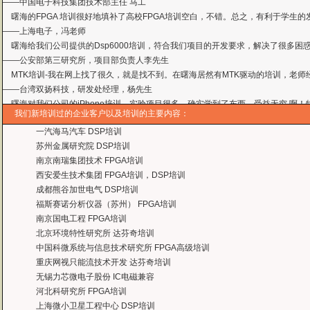
——上海电子，冯老师
曙海给我们公司提供的Dsp6000培训，符合我们项目的开发要求，解决了很多困
——公安部第三研究所，项目部负责人李先生
MTK培训-我在网上找了很久，就是找不到。在曙海居然有MTK驱动的培训，老师
——台湾双扬科技，研发处经理，杨先生
曙海对我们公司的iPhone培训，实验项目很多，确实学到了东西。受益无穷 啊
——台湾欧泽科技,张工
通过参加Symbian培训，再做Symbian相关的项目感觉更加得心应手了，理
我们新培训过的企业客户以及培训的主要内容：
——IBM公司，沈经理
一汽海马汽车 DSP培训
有曙海这样的DSP开发培训单位，是教育行业的财富，听了他们的课，茅塞顿开
苏州金属研究院 DSP培训
——上海医疗器械高等学校，罗老师
南京南瑞集团技术 FPGA培训
曙海的andriod 系统与应用培训完全符合了我公司的要求，达到了我公司培训
西安爱生技术集团 FPGA培训，DSP培训
——
上海贝尔，李工
成都熊谷加世电气 DSP培训
曙海培训DSP2000的老师，上课思路清晰，口齿清楚，由浅入深，重点突出，培
福斯赛诺分析仪器（苏州） FPGA培训
达到了我们想要的效果，希望继续合作下去。
南京国电工程 FPGA培训
——中国电子科技集团技术部主任 马工
北京环境特性研究所 达芬奇培训
曙海的FPGA 培训很好地填补了高校FPGA培训空白，不错。总之，有利于学生
中国科微系统与信息技术研究所 FPGA高级培训
——上海电子，冯老师
重庆网视只能流技术开发 达芬奇培训
曙海给我们公司提供的Dsp6000培训，符合我们项目的开发要求，解决了很多困
无锡力芯微电子股份 IC电磁兼容
——公安部第三研究所，项目部负责人李先生
河北科研究所 FPGA培训
MTK培训-我在网上找了很久，就是找不到。在曙海居然有MTK驱动的培训，老师
上海微小卫星工程中心 DSP培训