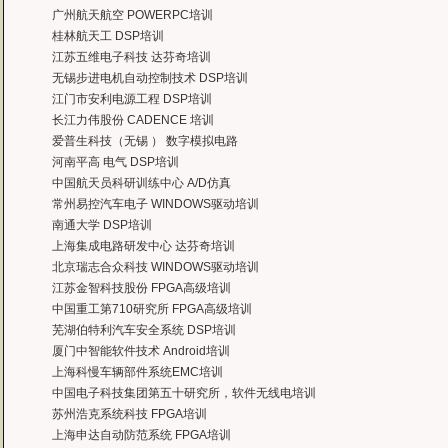
——台湾双扬科技，研发处经理，杨先生
广州航天航空 POWERPC培训
曙海对我们公司的iPhone培训，实验项目很多，确实学到了东西。受益无穷 啊
桂林航天工 DSP培训
——台湾欧泽科技,张工
江苏五维电子科技 达芬奇培训
通过参加Symbian培训，再做Symbian相关的项目感觉更加得心应手了，理
无锡步进电机自动控制技术 DSP培训
——IBM公司，沈经理
江门市安利电源工程 DSP培训
有曙海这样的DSP开发培训单位，是教育行业的财富，听了他们的课，茅塞顿开
长江力伟股份 CADENCE 培训
——上海医疗器械高等学校，罗老师
爱普生科技（无锡 ） 数字模拟电路
河南平高 电气 DSP培训
中国航天员科研训练中心 A/D仿真
常州易控汽车电子 WINDOWS驱动培训
南通大学 DSP培训
上海集成电路研发中心 达芬奇培训
北京瑞志合众科技 WINDOWS驱动培训
江苏金智科技股份 FPGA高级培训
中国重工第710研究所 FPGA高级培训
芜湖伯特利汽车安全系统 DSP培训
厦门中智能软件技术 Android培训
上海科慢车辆部件系统EMC培训
中国电子科技集团第五十研究所，软件无线电培训
苏州浩克系统科技 FPGA培训
上海申达自动防范系统 FPGA培训