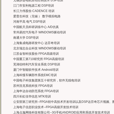
无锡步进电机自动控制技术 DSP培训
通过参加Symbian培训，再做Symbian相关的项目感觉更加得心应手了，理
江门市安利电源工程 DSP培训
——IBM公司，沈经理
长江力伟股份 CADENCE 培训
有曙海这样的DSP开发培训单位，是教育行业的财富，听了他们的课，茅塞顿开
爱普生科技（无锡 ） 数字模拟电路
——上海医疗器械高等学校，罗老师
河南平高 电气 DSP培训
中国航天员科研训练中心 A/D仿真
常州易控汽车电子 WINDOWS驱动培训
南通大学 DSP培训
上海集成电路研发中心 达芬奇培训
北京瑞志合众科技 WINDOWS驱动培训
江苏金智科技股份 FPGA高级培训
中国重工第710研究所 FPGA高级培训
芜湖伯特利汽车安全系统 DSP培训
厦门中智能软件技术 Android培训
上海科慢车辆部件系统EMC培训
中国电子科技集团第五十研究所，软件无线电培训
苏州浩克系统科技 FPGA培训
上海申达自动防范系统 FPGA培训
四川长虹佳华信息 MTK培训
公安部第三研究所--FPGA初中高技术开发培训以及DSP达芬奇芯片视频
上海电子信息职业技术--FPGA高级开发技术培训
上海点逸网络科技有限公司--3G手机ANDROID应用和系统开发技术培训