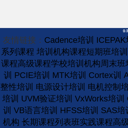
备案
友情链接：
Cadence培训
ICEPA
系列课程
培训机构课程
短期
班
培训
课程
高级课程学校
培训
机构
周末班
训
PCIE培训
MTK培训
Cortex训
整性培训
电源设计培训
电机控制
培训
UVM验证培训
VxWorks培训
训
VB语言培训
HFSS培训
SAS培
机构
长期
课程
列表
班
实践课程
高