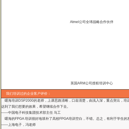
Atmel公司全球战略合作伙伴
曙海的andriod 系统与应用培训完全符合了我公司的要求，达到了我公司培训
英国ARM公司授权培训中心
——
上海贝尔，李工
曙海培训DSP2000的老师，上课思路清晰，口齿清楚，由浅入深，重点突出，培
我们培训过的企业客户评价：
达到了我们想要的效果，希望继续合作下去。
——中国电子科技集团技术部主任 马工
曙海的FPGA 培训很好地填补了高校FPGA培训空白，不错。总之，有利于学生
——上海电子，冯老师
曙海给我们公司提供的Dsp6000培训，符合我们项目的开发要求，解决了很多困
——公安部第三研究所，项目部负责人李先生