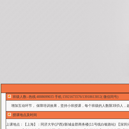
班级人数--热线:4008699035 手机:15921673576/13918613812( 微信同号)
增加互动环节， 保障培训效果，坚持小班授课，每个班级的人数限3到5人，超
授课地点及时间
上课地点：
【上海】：同济大学(沪西)/新城金郡商务楼(11号线白银路站) 【深