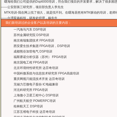
MTK培训-我在网上找了很久，就是找不到。在曙海居然有MTK驱动的培训，老师
——台湾双扬科技，研发处经理，杨先生
曙海对我们公司的iPhone培训，实验项目很多，确实学到了东西。受益无穷 啊
——台湾欧泽科技,张工
我们新培训过的企业客户以及培训的主要内容：
通过参加Symbian培训，再做Symbian相关的项目感觉更加得心应手了，理
一汽海马汽车 DSP培训
——IBM公司，沈经理
苏州金属研究院 DSP培训
有曙海这样的DSP开发培训单位，是教育行业的财富，听了他们的课，茅塞顿开
南京南瑞集团技术 FPGA培训
——上海医疗器械高等学校，罗老师
西安爱生技术集团 FPGA培训，DSP培训
曙海的andriod 系统与应用培训完全符合了我公司的要求，达到了我公司培训
成都熊谷加世电气 DSP培训
——
上海贝尔，李工
福斯赛诺分析仪器（苏州） FPGA培训
曙海培训DSP2000的老师，上课思路清晰，口齿清楚，由浅入深，重点突出，培
南京国电工程 FPGA培训
达到了我们想要的效果，希望继续合作下去。
北京环境特性研究所 达芬奇培训
——中国电子科技集团技术部主任 马工
中国科微系统与信息技术研究所 FPGA高级培训
曙海的FPGA 培训很好地填补了高校FPGA培训空白，不错。总之，有利于学生
重庆网视只能流技术开发 达芬奇培训
——上海电子，冯老师
无锡力芯微电子股份 IC电磁兼容
曙海给我们公司提供的Dsp6000培训，符合我们项目的开发要求，解决了很多困
河北科研究所 FPGA培训
——公安部第三研究所，项目部负责人李先生
上海微小卫星工程中心 DSP培训
MTK培训-我在网上找了很久，就是找不到。在曙海居然有MTK驱动的培训，老师
广州航天航空 POWERPC培训
——台湾双扬科技，研发处经理，杨先生
桂林航天工 DSP培训
曙海对我们公司的iPhone培训，实验项目很多，确实学到了东西。受益无穷 啊
江苏五维电子科技 达芬奇培训
——台湾欧泽科技,张工