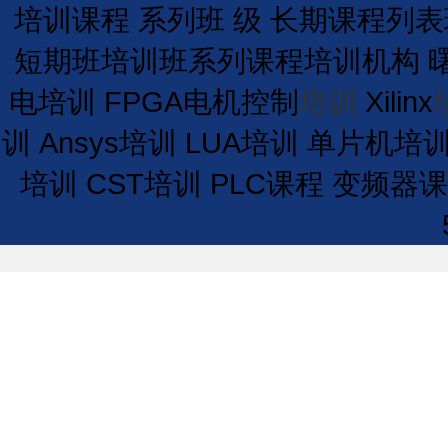
培训课程
系列班
级
长期
课程
列表
短期
班
培训
班
系列课程
培训
机构
电培训
FPGA电机控制
培训
Xilinx
训
Ansys培训
LUA培训
单片机培
培训
CST培训
PLC课程
变频器课