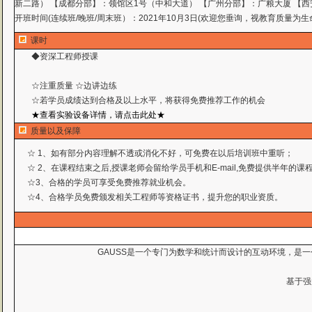
新二路） 【成都分部】：领馆区1号（中和大道） 【广州分部】：广粮大厦 【西
开班时间(连续班/晚班/周末班）：2021年10月3日(欢迎您垂询，视教育质量为生
课时
◆资深工程师授课
☆注重质量 ☆边讲边练
☆若学员成绩达到合格及以上水平，将获得免费推荐工作
的机会
★查看实验设备详情，请点击此处★
质量以及保障
☆ 1、如有部分内容理解不透或消化不好，可免费在以后培训班中重听；
☆ 2、在课程结束之后,授课老师会留给学员手机和E-mail,免费提供半年的
☆3、合格的学员可享受免费推荐就业机会。
☆4、合格学员免费颁发相关工程师等资格证书，提升您的职业资质。
GAUSS是一个专门为数学和统计而设计的互动环境，是
基于强