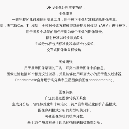
IDRIS图像处理主要功能：
图像恢复
一套完整的几何和辐射测量工具，用于校正图像配准和消除图像失真。
型，查韦斯Cos（t）模型，全幅射传递方程模型或表现反射模型（ARM）进行校正。La
用于将多个场景的颜色平衡为单个图像的图像镶嵌。
辐射校准以转换原始DN。
主成分分析包括标准化和非标准化模式。
交互式图像重采样设施。
图像增强
用于显示图像增强的工具，可突出显示图像中的信息。
图像过滤包括10个预定义过滤器，并且能够使用可变大小的用于定义过滤器。
Panchromatic合并用于高分辨率卫星图像的图像pansharpening。
图像转换
广泛的基础图像转换工具集
主成分分析，包括标准化和非标准化，跨产品和规范化的扩产品模式。
图像序列模式分析的典型相关分析。
可变图像降噪的噪声分数。
基于19个坡度和基于距离的指数的植被指数分析。