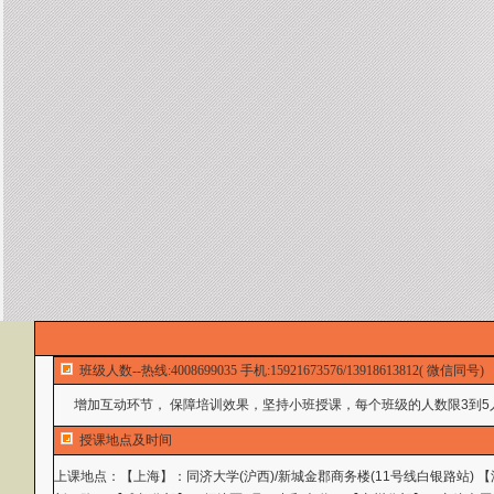
班级人数--热线:4008699035 手机:15921673576/13918613812( 微信同号)
增加互动环节， 保障培训效果，坚持小班授课，每个班级的人数限3到5
授课地点及时间
上课地点：
【上海】：同济大学(沪西)/新城金郡商务楼(11号线白银路站)