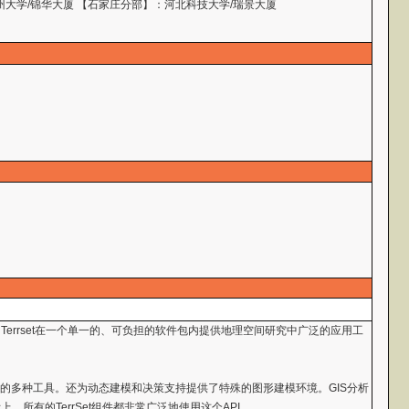
州大学/锦华大厦 【石家庄分部】：河北科技大学/瑞景大厦
。Terrset在一个单一的、可负担的软件包内提供地理空间研究中广泛的应用工
析的多种工具。还为动态建模和决策支持提供了特殊的图形建模环境。GIS分析
际上，所有的TerrSet组件都非常广泛地使用这个API。