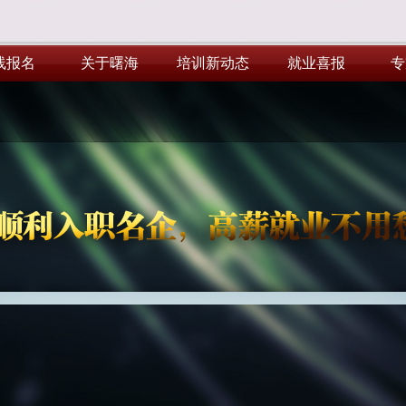
线报名
关于曙海
培训新动态
就业喜报
专
线报名
关于曙海
培训新动态
就业喜报
专