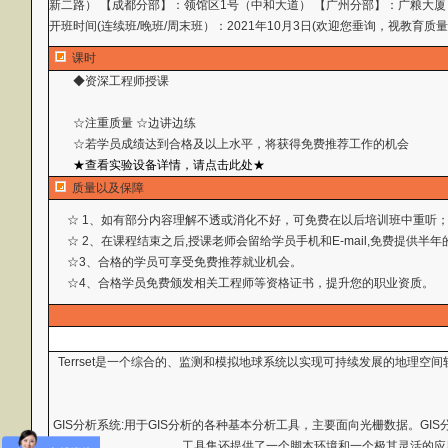
新二路） 【成都分部】：领馆区1号（中和大道） 【广州分部】：广粮大厦
开班时间(连续班/晚班/周末班）：2021年10月3日(欢迎您垂询，视教育质
课时
◆资深工程师授课
☆注重质量 ☆边讲边练
☆若学员成绩达到合格及以上水平，将获得免费推荐工作
的机会
★查看实验设备详情，请点击此处★
质量以及保障
☆ 1、如有部分内容理解不透或消化不好，可免费在以后培训班中重听
☆ 2、在课程结束之后,授课老师会留给学员手机和E-mail,免费提供
☆3、合格的学员可享受免费推荐就业机会。
☆4、合格学员免费颁发相关工程师等资格证书，提升您的职业资质。
Terrset是一个综合的、监测和模拟地球系统以实现可持续发展的地理空间
GIS分析系统:用于GIS分析的各种基本分析工具，主要面向光栅数据。
工具集还提供了一个脚本环境和一个极其灵活的应用程序编程