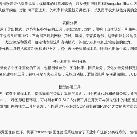
误差评估决策风险，模糊集的计算和聚合，以及使用贝叶斯和Dempster-Shafe
或低于阈值（例如海平面上升）的概率和软重新分类程序，以及用于极大似然分类的
表面分析
用于导出模式，趋势和拓扑特征的工具，例如坡度，坡向，照明（山体阴影）和曲率
序包括反距离加权，三角网不规则网格（TIN）建模，泰森多边形，趋势面映射和地
划定流域和景观，确定地表径流和流动模式，评估沉积和模拟土壤侵蚀的能力。
冲分析工具包括成本距离和通路分析，提供表面分析建模工具用于随机图像生成，图
变化和时间序列分析
量化多个图像变化的工具，包括图像差分，图像比率，回归差分，变化矢量分析和定
变化建模的工具，包括马尔可夫链分析，元胞自动机，逻辑回归和多项逻辑回归，CE
模型部署工具
交互式数学建模工具，提供简单的类似计算器的界面，用于构建代数和逻辑公式，并
odeler，一种图形建模环境，可将所有IDRISI GIS分析工具公开为可与算法链中的地图
t附加组件的独立工具的开发，可以通过行业标准COM部署诸如Python之类的脚本语言
觉图像的程序。摘要Terrset中的图像处理系统包含了工业中广泛的分类程序集，包