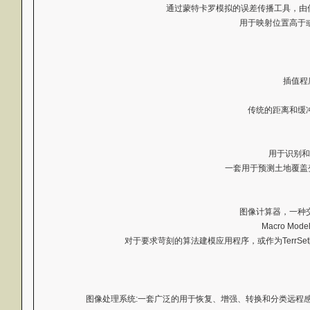
通过蒙特卡罗模拟的误差传播工具，由传播
用于映射位置高于
插值程
传统的距离和缓
用于识别和
一套用于预测土地覆盖
图像计算器，一种
Macro M
对于要求苛刻的算法建模应用程序，或作为TerrSe
图像处理系统:一套广泛的用于恢复、增强、转换和分类远程感