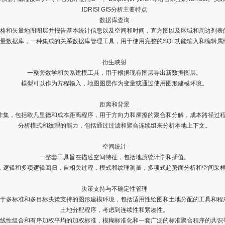
IDRISI GIS分析主要特点
数据库查询
格和矢量地图图层并报告基本统计信息以及空间和时间，直方图以及区域和周边列表
量数据库，一种集成的关系数据库管理工具，用于使用完整的SQL功能输入和编辑属
衍生映射
一整套数学和关系建模工具，用于根据现有图层导出新数据图层。
模型可以作为方程输入，地图图层作为变量或通过使用图形建模环境。
距离和背景
作集，包括欧几里德和成本距离程序，用于方向力和摩擦的聚合和分解，成本路径过
分析模式和纹理的能力，包括通过过滤和聚合连续组来分析本地上下文。
空间统计
一整套工具旨在描述空间特征，包括地质统计学和插值。
，逻辑和多项逻辑回归，自相关过程，模式和纹理测量，多项式趋势面分析和空间采
决策支持与不确定性管理
于多标准和多目标决策支持的图形建模环境，包括适用性绘图和土地分配的工具和程
土地分配程序，考虑到连续性和紧凑性。
线性组合和有序加权平均的加权标准，模糊标准化和一套广泛的标准聚合程序的共识