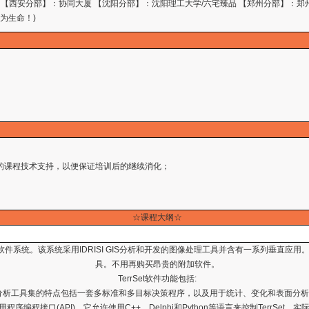
 【西安分部】：协同大厦 【沈阳分部】：沈阳理工大学/六宅臻品 【郑州分部】：郑
量为生命！)
；
半年的课程技术支持，以便保证培训后的继续消化；
☆
课程大纲
☆
软件系统。该系统采用IDRISI GIS分析和开发的图像处理工具并含有一系列垂直应用
具。不用再购买昂贵的附加软件。
TerrSet软件功能包括:
GIS分析工具集的特点包括一套多标准和多目标决策程序，以及用于统计、变化和表面分
接口(API)，它允许使用C++、Delphi和Python等语言来控制TerrSet。实