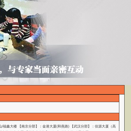
山/福鑫大楼 【南京分部】：金港大厦(和燕路) 【武汉分部】：佳源大厦（高