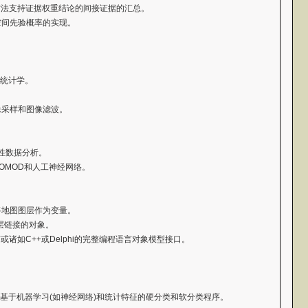
r方法支持证据权重结论的间接证据的汇总。
空间先验概率的实现。
。
质统计学。
像采样和图像滤波。
性数据分析。
OMOD和人工神经网络。
将地图图层作为变量。
图层链接的对象。
或诸如C++或Delphi的完整编程语言对象模型接口。
括基于机器学习(如神经网络)和统计特征的硬分类和软分类程序。