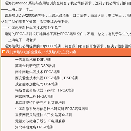
——
上海贝尔，李工
曙海培训DSP2000的老师，上课思路清晰，口齿清楚，由浅入深，重点突出，培
达到了我们想要的效果，希望继续合作下去。
——中国电子科技集团技术部主任 马工
曙海的FPGA 培训很好地填补了高校FPGA培训空白，不错。总之，有利于学生
——上海电子，冯老师
曙海给我们公司提供的Dsp6000培训，符合我们项目的开发要求，解决了很多困
——公安部第三研究所，项目部负责人李先生
MTK培训-我在网上找了很久，就是找不到。在曙海居然有MTK驱动的培训，老师
我们新培训过的企业客户以及培训的主要内容：
——台湾双扬科技，研发处经理，杨先生
一汽海马汽车 DSP培训
曙海对我们公司的iPhone培训，实验项目很多，确实学到了东西。受益无穷 啊
苏州金属研究院 DSP培训
——台湾欧泽科技,张工
南京南瑞集团技术 FPGA培训
通过参加Symbian培训，再做Symbian相关的项目感觉更加得心应手了，理
西安爱生技术集团 FPGA培训，DSP培训
——IBM公司，沈经理
成都熊谷加世电气 DSP培训
有曙海这样的DSP开发培训单位，是教育行业的财富，听了他们的课，茅塞顿开
福斯赛诺分析仪器（苏州） FPGA培训
——上海医疗器械高等学校，罗老师
南京国电工程 FPGA培训
曙海的andriod 系统与应用培训完全符合了我公司的要求，达到了我公司培训
北京环境特性研究所 达芬奇培训
——
上海贝尔，李工
中国科微系统与信息技术研究所 FPGA高级培训
曙海培训DSP2000的老师，上课思路清晰，口齿清楚，由浅入深，重点突出，培
重庆网视只能流技术开发 达芬奇培训
达到了我们想要的效果，希望继续合作下去。
无锡力芯微电子股份 IC电磁兼容
——中国电子科技集团技术部主任 马工
河北科研究所 FPGA培训
曙海的FPGA 培训很好地填补了高校FPGA培训空白，不错。总之，有利于学生