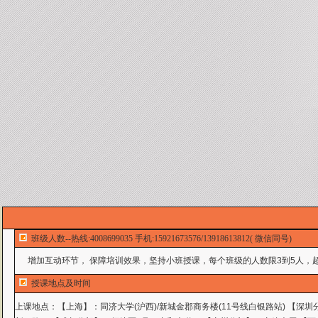
班级人数--热线:4008699035 手机:15921673576/13918613812( 微信同号)
增加互动环节， 保障培训效果，坚持小班授课，每个班级的人数限3到5人，超
授课地点及时间
上课地点：
【上海】：同济大学(沪西)/新城金郡商务楼(11号线白银路站) 【深