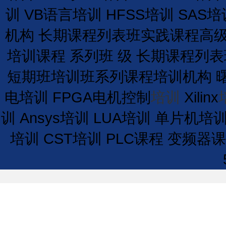
训
VB语言培训
HFSS培训
SAS培
机构
长期
课程
列表
班
实践课程
高
培训课程
系列班
级
长期
课程
列表
短期
班
培训
班
系列课程
培训
机构
电培训
FPGA电机控制
培训
Xilinx
训
Ansys培训
LUA培训
单片机培
培训
CST培训
PLC课程
变频器课