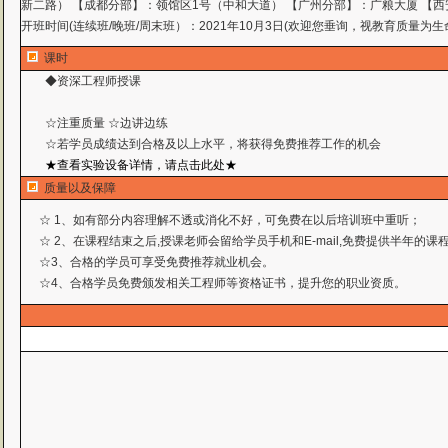
新二路） 【成都分部】：领馆区1号（中和大道） 【广州分部】：广粮大厦 【西
开班时间(连续班/晚班/周末班）：2021年10月3日(欢迎您垂询，视教育质量为生
课时
◆资深工程师授课
☆注重质量 ☆边讲边练
☆若学员成绩达到合格及以上水平，将获得免费推荐工作
的机会
★查看实验设备详情，请点击此处★
质量以及保障
☆ 1、如有部分内容理解不透或消化不好，可免费在以后培训班中重听；
☆ 2、在课程结束之后,授课老师会留给学员手机和E-mail,免费提供半年的
☆3、合格的学员可享受免费推荐就业机会。
☆4、合格学员免费颁发相关工程师等资格证书，提升您的职业资质。