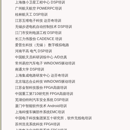
上海微小卫星工程中心 DSP培训
——上海电子，冯老师
广州航天航空 POWERPC培训
曙海给我们公司提供的Dsp6000培训，符合我们项目的开发要求，解决了很多困
桂林航天工 DSP培训
——公安部第三研究所，项目部负责人李先生
江苏五维电子科技 达芬奇培训
MTK培训-我在网上找了很久，就是找不到。在曙海居然有MTK驱动的培训，老师
无锡步进电机自动控制技术 DSP培训
——台湾双扬科技，研发处经理，杨先生
江门市安利电源工程 DSP培训
曙海对我们公司的iPhone培训，实验项目很多，确实学到了东西。受益无穷 啊
长江力伟股份 CADENCE 培训
——台湾欧泽科技,张工
爱普生科技（无锡 ） 数字模拟电路
通过参加Symbian培训，再做Symbian相关的项目感觉更加得心应手了，理
河南平高 电气 DSP培训
——IBM公司，沈经理
中国航天员科研训练中心 A/D仿真
有曙海这样的DSP开发培训单位，是教育行业的财富，听了他们的课，茅塞顿开
常州易控汽车电子 WINDOWS驱动培训
——上海医疗器械高等学校，罗老师
南通大学 DSP培训
上海集成电路研发中心 达芬奇培训
北京瑞志合众科技 WINDOWS驱动培训
江苏金智科技股份 FPGA高级培训
中国重工第710研究所 FPGA高级培训
芜湖伯特利汽车安全系统 DSP培训
厦门中智能软件技术 Android培训
上海科慢车辆部件系统EMC培训
中国电子科技集团第五十研究所，软件无线电培训
苏州浩克系统科技 FPGA培训