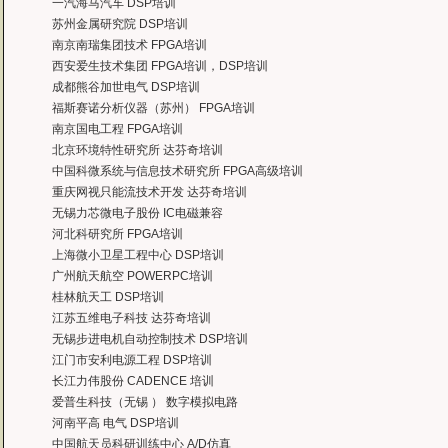
一汽海马汽车 DSP培训
曙海对我们公司的iPhone培训，实验项目很多，确实学到了东西。受益无穷 啊
苏州金属研究院 DSP培训
——台湾欧泽科技,张工
南京南瑞集团技术 FPGA培训
通过参加Symbian培训，再做Symbian相关的项目感觉更加得心应手了，理
西安爱生技术集团 FPGA培训，DSP培训
——IBM公司，沈经理
成都熊谷加世电气 DSP培训
有曙海这样的DSP开发培训单位，是教育行业的财富，听了他们的课，茅塞顿开
福斯赛诺分析仪器（苏州） FPGA培训
——上海医疗器械高等学校，罗老师
南京国电工程 FPGA培训
曙海的andriod 系统与应用培训完全符合了我公司的要求，达到了我公司培训
北京环境特性研究所 达芬奇培训
——
上海贝尔，李工
中国科微系统与信息技术研究所 FPGA高级培训
曙海培训DSP2000的老师，上课思路清晰，口齿清楚，由浅入深，重点突出，培
重庆网视只能流技术开发 达芬奇培训
达到了我们想要的效果，希望继续合作下去。
无锡力芯微电子股份 IC电磁兼容
——中国电子科技集团技术部主任 马工
河北科研究所 FPGA培训
曙海的FPGA 培训很好地填补了高校FPGA培训空白，不错。总之，有利于学生
上海微小卫星工程中心 DSP培训
——上海电子，冯老师
广州航天航空 POWERPC培训
曙海给我们公司提供的Dsp6000培训，符合我们项目的开发要求，解决了很多困
桂林航天工 DSP培训
——公安部第三研究所，项目部负责人李先生
江苏五维电子科技 达芬奇培训
MTK培训-我在网上找了很久，就是找不到。在曙海居然有MTK驱动的培训，老师
无锡步进电机自动控制技术 DSP培训
——台湾双扬科技，研发处经理，杨先生
江门市安利电源工程 DSP培训
曙海对我们公司的iPhone培训，实验项目很多，确实学到了东西。受益无穷 啊
长江力伟股份 CADENCE 培训
——台湾欧泽科技,张工
爱普生科技（无锡 ） 数字模拟电路
通过参加Symbian培训，再做Symbian相关的项目感觉更加得心应手了，理
河南平高 电气 DSP培训
——IBM公司，沈经理
中国航天员科研训练中心 A/D仿真