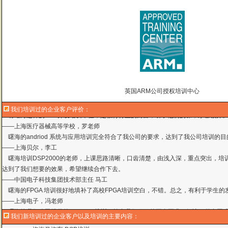
英国ARM公司授权培训中心
我们培训过的企业客户评价：
曙海的andriod 系统与应用培训完全符合了我公司的要求，达到了我公司培训
——
上海贝尔，李工
曙海培训DSP2000的老师，上课思路清晰，口齿清楚，由浅入深，重点突出，培
达到了我们想要的效果，希望继续合作下去。
——中国电子科技集团技术部主任 马工
曙海的FPGA 培训很好地填补了高校FPGA培训空白，不错。总之，有利于学生
——上海电子，冯老师
曙海给我们公司提供的Dsp6000培训，符合我们项目的开发要求，解决了很多困
——公安部第三研究所，项目部负责人李先生
MTK培训-我在网上找了很久，就是找不到。在曙海居然有MTK驱动的培训，老师
我们新培训过的企业客户以及培训的主要内容：
——台湾双扬科技，研发处经理，杨先生