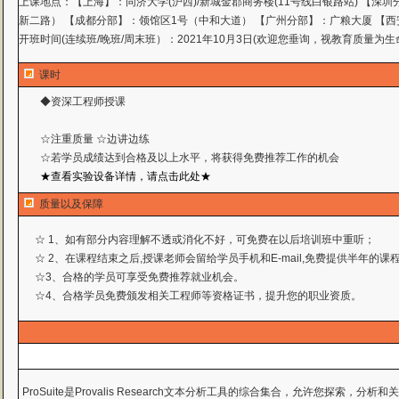
上课地点：
【上海】：同济大学(沪西)/新城金郡商务楼(11号线白银路站) 【深
新二路） 【成都分部】：领馆区1号（中和大道） 【广州分部】：广粮大厦 【西
开班时间(连续班/晚班/周末班）：2021年10月3日(欢迎您垂询，视教育质量为生
课时
◆资深工程师授课
☆注重质量 ☆边讲边练
☆若学员成绩达到合格及以上水平，将获得免费推荐工作
的机会
★查看实验设备详情，请点击此处★
质量以及保障
☆ 1、如有部分内容理解不透或消化不好，可免费在以后培训班中重听；
☆ 2、在课程结束之后,授课老师会留给学员手机和E-mail,免费提供半年的
☆3、合格的学员可享受免费推荐就业机会。
☆4、合格学员免费颁发相关工程师等资格证书，提升您的职业资质。
ProSuite是Provalis Research文本分析工具的综合集合，允许您探索，分