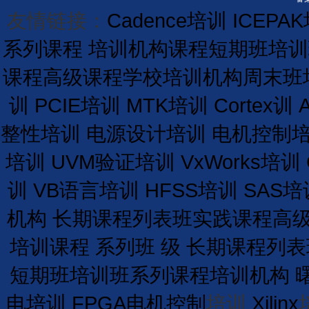
友情链接：
Cadence培训
ICEPA
系列课程
培训机构课程
短期
班
培训
课程
高级课程学校
培训
机构
周末班
训
PCIE培训
MTK培训
Cortex训
整性培训
电源设计培训
电机控制
培训
UVM验证培训
VxWorks培训
训
VB语言培训
HFSS培训
SAS培
机构
长期
课程
列表
班
实践课程
高
培训课程
系列班
级
长期
课程
列表
短期
班
培训
班
系列课程
培训
机构
电培训
FPGA电机控制
培训
Xilinx