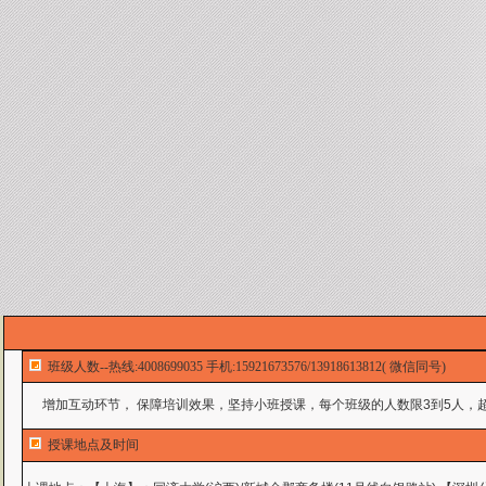
班级人数--热线:4008699035 手机:15921673576/13918613812( 微信同号)
增加互动环节， 保障培训效果，坚持小班授课，每个班级的人数限3到5人，超
授课地点及时间