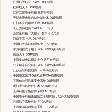
广州航天航空 POWERPC培训
——公安部第三研究所，项目部负责人李先生
桂林航天工 DSP培训
MTK培训-我在网上找了很久，就是找不到。在曙海居然有MTK驱动的培训，老师
江苏五维电子科技 达芬奇培训
——台湾双扬科技，研发处经理，杨先生
无锡步进电机自动控制技术 DSP培训
曙海对我们公司的iPhone培训，实验项目很多，确实学到了东西。受益无穷 啊
江门市安利电源工程 DSP培训
——台湾欧泽科技,张工
长江力伟股份 CADENCE 培训
通过参加Symbian培训，再做Symbian相关的项目感觉更加得心应手了，理
爱普生科技（无锡 ） 数字模拟电路
——IBM公司，沈经理
河南平高 电气 DSP培训
有曙海这样的DSP开发培训单位，是教育行业的财富，听了他们的课，茅塞顿开
中国航天员科研训练中心 A/D仿真
——上海医疗器械高等学校，罗老师
常州易控汽车电子 WINDOWS驱动培训
南通大学 DSP培训
上海集成电路研发中心 达芬奇培训
北京瑞志合众科技 WINDOWS驱动培训
江苏金智科技股份 FPGA高级培训
中国重工第710研究所 FPGA高级培训
芜湖伯特利汽车安全系统 DSP培训
厦门中智能软件技术 Android培训
上海科慢车辆部件系统EMC培训
中国电子科技集团第五十研究所，软件无线电培训
苏州浩克系统科技 FPGA培训
上海申达自动防范系统 FPGA培训