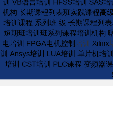
训
VB语言培训
HFSS培训
SAS培
机构
长期
课程
列表
班
实践课程
高
培训课程
系列班
级
长期
课程
列表
短期
班
培训
班
系列课程
培训
机构
电培训
FPGA电机控制
培训
Xilinx
训
Ansys培训
LUA培训
单片机培
培训
CST培训
PLC课程
变频器课