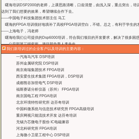
达到了我们想要的效果，希望继续合作下去。
——中国电子科技集团技术部主任 马工
曙海的FPGA 培训很好地填补了高校FPGA培训空白，不错。总之，有利于学生
——上海电子，冯老师
曙海给我们公司提供的Dsp6000培训，符合我们项目的开发要求，解决了很多困
——公安部第三研究所，项目部负责人李先生
MTK培训-我在网上找了很久，就是找不到。在曙海居然有MTK驱动的培训，老师
——台湾双扬科技，研发处经理，杨先生
我们新培训过的企业客户以及培训的主要内容：
曙海对我们公司的iPhone培训，实验项目很多，确实学到了东西。受益无穷 啊
一汽海马汽车 DSP培训
——台湾欧泽科技,张工
苏州金属研究院 DSP培训
通过参加Symbian培训，再做Symbian相关的项目感觉更加得心应手了，理
南京南瑞集团技术 FPGA培训
——IBM公司，沈经理
西安爱生技术集团 FPGA培训，DSP培训
有曙海这样的DSP开发培训单位，是教育行业的财富，听了他们的课，茅塞顿开
成都熊谷加世电气 DSP培训
——上海医疗器械高等学校，罗老师
福斯赛诺分析仪器（苏州） FPGA培训
曙海的andriod 系统与应用培训完全符合了我公司的要求，达到了我公司培训
南京国电工程 FPGA培训
——
上海贝尔，李工
北京环境特性研究所 达芬奇培训
曙海培训DSP2000的老师，上课思路清晰，口齿清楚，由浅入深，重点突出，培
中国科微系统与信息技术研究所 FPGA高级培训
达到了我们想要的效果，希望继续合作下去。
重庆网视只能流技术开发 达芬奇培训
——中国电子科技集团技术部主任 马工
无锡力芯微电子股份 IC电磁兼容
曙海的FPGA 培训很好地填补了高校FPGA培训空白，不错。总之，有利于学生
河北科研究所 FPGA培训
——上海电子，冯老师
上海微小卫星工程中心 DSP培训
曙海给我们公司提供的Dsp6000培训，符合我们项目的开发要求，解决了很多困