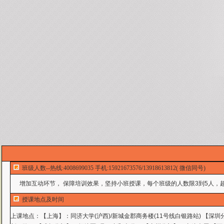
班级人数--热线:4008699035 手机:15921673576/13918613812( 微信同号)
增加互动环节， 保障培训效果，坚持小班授课，每个班级的人数限3到5人，超
授课地点及时间
上课地点：
【上海】：同济大学(沪西)/新城金郡商务楼(11号线白银路站) 【深