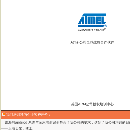
Atmel公司全球战略合作伙伴
英国ARM公司授权培训中心
曙海的andriod 系统与应用培训完全符合了我公司的要求，达到了我公司培训
我们培训过的企业客户评价：
——
上海贝尔，李工
曙海培训DSP2000的老师，上课思路清晰，口齿清楚，由浅入深，重点突出，培