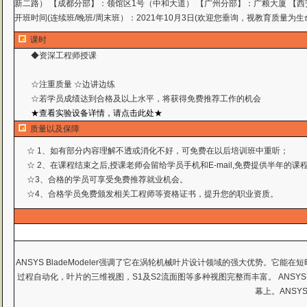
新二路） 【成都分部】：领馆区1号（中和大道） 【广州分部】：广粮大厦 【西
开班时间(连续班/晚班/周末班）：2021年10月3日(欢迎您垂询，视教育质量为生
课时
◆资深工程师授课
☆注重质量 ☆边讲边练
☆若学员成绩达到合格及以上水平，将获得免费推荐工作
的机会
★查看实验设备详情，请点击此处★
质量以及保障
☆ 1、如有部分内容理解不透或消化不好，可免费在以后培训班中重听；
☆ 2、在课程结束之后,授课老师会留给学员手机和E-mail,免费提供半年的
☆3、合格的学员可享受免费推荐就业机会。
☆4、合格学员免费颁发相关工程师等资格证书，提升您的职业资质。
ANSYS BladeModeler强调了它在涡轮机械叶片设计领域的强大优势。它
过程自动化，叶片的三维视图，S1及S2流面图等多种视图完整而丰富。 ANSY
幕上。ANSY