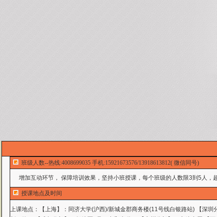
班级人数--热线:4008699035 手机:15921673576/13918613812( 微信同号)
增加互动环节， 保障培训效果，坚持小班授课，每个班级的人数限3到5人，超
授课地点及时间
上课地点：
【上海】：同济大学(沪西)/新城金郡商务楼(11号线白银路站) 【深