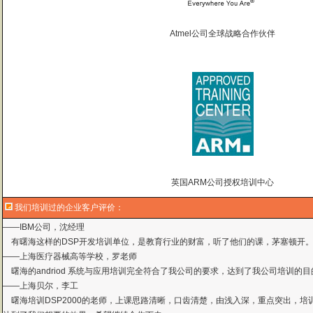
——
上海贝尔，李工
曙海培训DSP2000的老师，上课思路清晰，口齿清楚，由浅入深，重点突出，培
Atmel公司全球战略合作伙伴
达到了我们想要的效果，希望继续合作下去。
——中国电子科技集团技术部主任 马工
曙海的FPGA 培训很好地填补了高校FPGA培训空白，不错。总之，有利于学生
——上海电子，冯老师
曙海给我们公司提供的Dsp6000培训，符合我们项目的开发要求，解决了很多困
——公安部第三研究所，项目部负责人李先生
MTK培训-我在网上找了很久，就是找不到。在曙海居然有MTK驱动的培训，老师
——台湾双扬科技，研发处经理，杨先生
曙海对我们公司的iPhone培训，实验项目很多，确实学到了东西。受益无穷 啊
——台湾欧泽科技,张工
英国ARM公司授权培训中心
通过参加Symbian培训，再做Symbian相关的项目感觉更加得心应手了，理
——IBM公司，沈经理
我们培训过的企业客户评价：
有曙海这样的DSP开发培训单位，是教育行业的财富，听了他们的课，茅塞顿开
——上海医疗器械高等学校，罗老师
曙海的andriod 系统与应用培训完全符合了我公司的要求，达到了我公司培训
——
上海贝尔，李工
曙海培训DSP2000的老师，上课思路清晰，口齿清楚，由浅入深，重点突出，培
达到了我们想要的效果，希望继续合作下去。
——中国电子科技集团技术部主任 马工