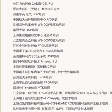
长江力伟股份 CADENCE 培训
爱普生科技（无锡 ） 数字模拟电路
河南平高 电气 DSP培训
中国航天员科研训练中心 A/D仿真
常州易控汽车电子 WINDOWS驱动培训
南通大学 DSP培训
上海集成电路研发中心 达芬奇培训
北京瑞志合众科技 WINDOWS驱动培训
江苏金智科技股份 FPGA高级培训
中国重工第710研究所 FPGA高级培训
芜湖伯特利汽车安全系统 DSP培训
厦门中智能软件技术 Android培训
上海科慢车辆部件系统EMC培训
中国电子科技集团第五十研究所，软件无线电培训
苏州浩克系统科技 FPGA培训
上海申达自动防范系统 FPGA培训
四川长虹佳华信息 MTK培训
公安部第三研究所--FPGA初中高技术开发培训以及DSP达芬奇芯片视频
上海电子信息职业技术--FPGA高级开发技术培训
上海点逸网络科技有限公司--3G手机ANDROID应用和系统开发技术培训
格科微电子有限公司--MTK应用（MMI）和驱动开发技术培训