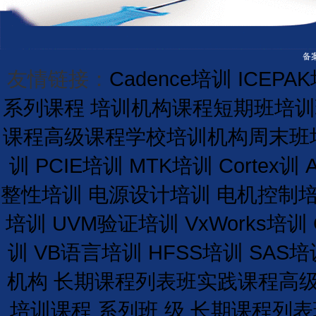
备案
友情链接：
Cadence培训
ICEPA
系列课程
培训机构课程
短期
班
培训
课程
高级课程学校
培训
机构
周末班
训
PCIE培训
MTK培训
Cortex训
整性培训
电源设计培训
电机控制
培训
UVM验证培训
VxWorks培训
训
VB语言培训
HFSS培训
SAS培
机构
长期
课程
列表
班
实践课程
高
培训课程
系列班
级
长期
课程
列表