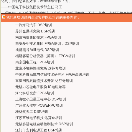
曙海的FPGA 培训很好地填补了高校FPGA培训空白，不错。总之，有利于学生
——上海电子，冯老师
曙海给我们公司提供的Dsp6000培训，符合我们项目的开发要求，解决了很多困
我们新培训过的企业客户以及培训的主要内容：
——公安部第三研究所，项目部负责人李先生
一汽海马汽车 DSP培训
MTK培训-我在网上找了很久，就是找不到。在曙海居然有MTK驱动的培训，老师
苏州金属研究院 DSP培训
——台湾双扬科技，研发处经理，杨先生
南京南瑞集团技术 FPGA培训
曙海对我们公司的iPhone培训，实验项目很多，确实学到了东西。受益无穷 啊
西安爱生技术集团 FPGA培训，DSP培训
——台湾欧泽科技,张工
成都熊谷加世电气 DSP培训
通过参加Symbian培训，再做Symbian相关的项目感觉更加得心应手了，理
福斯赛诺分析仪器（苏州） FPGA培训
——IBM公司，沈经理
南京国电工程 FPGA培训
有曙海这样的DSP开发培训单位，是教育行业的财富，听了他们的课，茅塞顿开
北京环境特性研究所 达芬奇培训
——上海医疗器械高等学校，罗老师
中国科微系统与信息技术研究所 FPGA高级培训
重庆网视只能流技术开发 达芬奇培训
无锡力芯微电子股份 IC电磁兼容
河北科研究所 FPGA培训
上海微小卫星工程中心 DSP培训
广州航天航空 POWERPC培训
桂林航天工 DSP培训
江苏五维电子科技 达芬奇培训
无锡步进电机自动控制技术 DSP培训
江门市安利电源工程 DSP培训