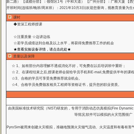
新二路） 【成都分部】：领馆区1号（中和大道） 【广州分部】：广粮大厦 【西
开班时间(连续班/晚班/周末班）：2021年10月3日(欢迎您垂询，视教育质量为生
课时
◆资深工程师授课
☆注重质量 ☆边讲边练
☆若学员成绩达到合格及以上水平，将获得免费推荐工作
的机会
★查看实验设备详情，请点击此处★
质量以及保障
☆ 1、如有部分内容理解不透或消化不好，可免费在以后培训班中重听；
☆ 2、在课程结束之后,授课老师会留给学员手机和E-mail,免费提供半年的
☆3、合格的学员可享受免费推荐就业机会。
☆4、合格学员免费颁发相关工程师等资格证书，提升您的职业资质。
由美国标准技术研究院（NIST)研发的，专用于消防动态仿真模拟(Fire Dynam
等情况;软件可以模拟的火灾范围很广
PyroSim被用来创建火灾模拟，准确地预测火灾烟气流动、火灾温度和有毒