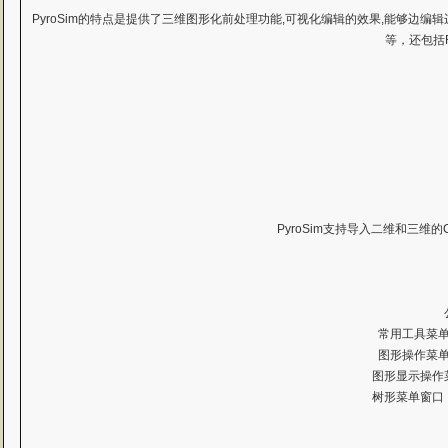
PyroSim的特点是提供了三维图形化前处理功能,可视化编辑的效果,能够边编
等，还包括F
PyroSim支持导入二维和三维
常用工具菜单
图形操作菜
图形显示操作
树形菜单窗口