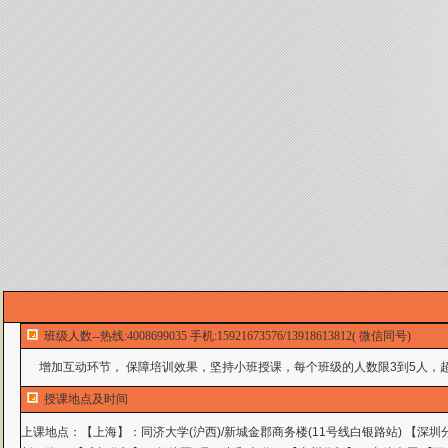
班级人数--热线:4008699035 手机:15921673576/13918613812( 微信同号)
增加互动环节， 保障培训效果，坚持小班授课，每个班级的人数限3到5人，超
授课地点及时间
上课地点：
【上海】：同济大学(沪西)/新城金郡商务楼(11号线白银路站) 【深