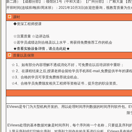
新二路） 【成都分部】：领馆区1号（中和大道） 【广州分部】：广粮大厦 【西
开班时间(连续班/晚班/周末班）：2021年10月3日(欢迎您垂询，视教育质量为生
课时
◆资深工程师授课
☆注重质量 ☆边讲边练
☆若学员成绩达到合格及以上水平，将获得免费推荐工作
的机会
★查看实验设备详情，请点击此处★
质量以及保障
☆ 1、如有部分内容理解不透或消化不好，可免费在以后培训班中重听；
☆ 2、在课程结束之后,授课老师会留给学员手机和E-mail,免费提供半年的
☆3、合格的学员可享受免费推荐就业机会。
☆4、合格学员免费颁发相关工程师等资格证书，提升您的职业资质。
EViews是专门为大型机构开发的、用以处理时间序列数据的时间序列软件包。EVie
限
EViews处理的基本数据对象是时间序列，每个序列有一个名称，只要提及序列
上显示序列或打印输出序列，对序列之间存在的关系进行分析。EViews具