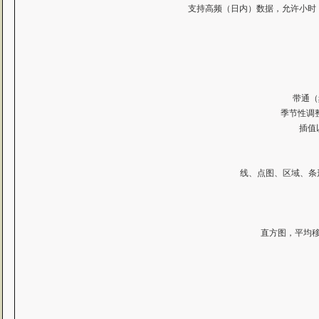
支持高频（日内）数据，允许小时
带通（频
季节性调整：
插值
线、点图、区域、条形图
直方图，平均移