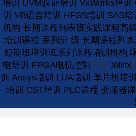
培训
UVM验证培训
VxWorks培训
训
VB语言培训
HFSS培训
SAS培
机构
长期
课程
列表
班
实践课程
高
培训课程
系列班
级
长期
课程
列表
短期
班
培训
班
系列课程
培训
机构
电培训
FPGA电机控制
培训
Xilinx
训
Ansys培训
LUA培训
单片机培
培训
CST培训
PLC课程
变频器课