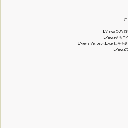
广
EViews C
EViews提供
EViews Microsoft Ex
EVie