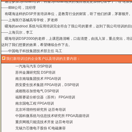
有曙海这样的DSP开发培训单位，是教育行业的财富，听了他们的课，茅塞顿开
——上海医疗器械高等学校，罗老师
曙海的andriod 系统与应用培训完全符合了我公司的要求，达到了我公司培训
——
上海贝尔，李工
曙海培训DSP2000的老师，上课思路清晰，口齿清楚，由浅入深，重点突出，培
达到了我们想要的效果，希望继续合作下去。
——中国电子科技集团技术部主任 马工
曙海的FPGA 培训很好地填补了高校FPGA培训空白，不错。总之，有利于学生
——上海电子，冯老师
曙海给我们公司提供的Dsp6000培训，符合我们项目的开发要求，解决了很多困
我们新培训过的企业客户以及培训的主要内容：
——公安部第三研究所，项目部负责人李先生
一汽海马汽车 DSP培训
MTK培训-我在网上找了很久，就是找不到。在曙海居然有MTK驱动的培训，老师
苏州金属研究院 DSP培训
——台湾双扬科技，研发处经理，杨先生
南京南瑞集团技术 FPGA培训
曙海对我们公司的iPhone培训，实验项目很多，确实学到了东西。受益无穷 啊
西安爱生技术集团 FPGA培训，DSP培训
——台湾欧泽科技,张工
成都熊谷加世电气 DSP培训
通过参加Symbian培训，再做Symbian相关的项目感觉更加得心应手了，理
福斯赛诺分析仪器（苏州） FPGA培训
——IBM公司，沈经理
南京国电工程 FPGA培训
有曙海这样的DSP开发培训单位，是教育行业的财富，听了他们的课，茅塞顿开
北京环境特性研究所 达芬奇培训
——上海医疗器械高等学校，罗老师
中国科微系统与信息技术研究所 FPGA高级培训
重庆网视只能流技术开发 达芬奇培训
无锡力芯微电子股份 IC电磁兼容