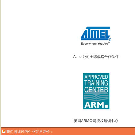
曙海的andriod 系统与应用培训完全符合了我公司的要求，达到了我公司培训
——
上海贝尔，李工
曙海培训DSP2000的老师，上课思路清晰，口齿清楚，由浅入深，重点突出，培
Atmel公司全球战略合作伙伴
达到了我们想要的效果，希望继续合作下去。
——中国电子科技集团技术部主任 马工
曙海的FPGA 培训很好地填补了高校FPGA培训空白，不错。总之，有利于学生
——上海电子，冯老师
曙海给我们公司提供的Dsp6000培训，符合我们项目的开发要求，解决了很多困
——公安部第三研究所，项目部负责人李先生
MTK培训-我在网上找了很久，就是找不到。在曙海居然有MTK驱动的培训，老师
——台湾双扬科技，研发处经理，杨先生
曙海对我们公司的iPhone培训，实验项目很多，确实学到了东西。受益无穷 啊
——台湾欧泽科技,张工
英国ARM公司授权培训中心
通过参加Symbian培训，再做Symbian相关的项目感觉更加得心应手了，理
——IBM公司，沈经理
我们培训过的企业客户评价：