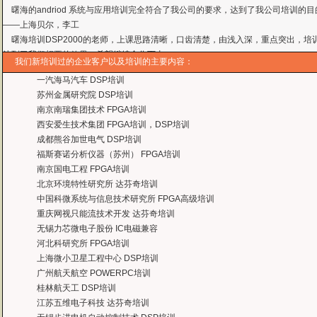
曙海培训DSP2000的老师，上课思路清晰，口齿清楚，由浅入深，重点突出，培
达到了我们想要的效果，希望继续合作下去。
——中国电子科技集团技术部主任 马工
曙海的FPGA 培训很好地填补了高校FPGA培训空白，不错。总之，有利于学生
我们新培训过的企业客户以及培训的主要内容：
——上海电子，冯老师
一汽海马汽车 DSP培训
曙海给我们公司提供的Dsp6000培训，符合我们项目的开发要求，解决了很多困
苏州金属研究院 DSP培训
——公安部第三研究所，项目部负责人李先生
南京南瑞集团技术 FPGA培训
MTK培训-我在网上找了很久，就是找不到。在曙海居然有MTK驱动的培训，老师
西安爱生技术集团 FPGA培训，DSP培训
——台湾双扬科技，研发处经理，杨先生
成都熊谷加世电气 DSP培训
曙海对我们公司的iPhone培训，实验项目很多，确实学到了东西。受益无穷 啊
福斯赛诺分析仪器（苏州） FPGA培训
——台湾欧泽科技,张工
南京国电工程 FPGA培训
通过参加Symbian培训，再做Symbian相关的项目感觉更加得心应手了，理
北京环境特性研究所 达芬奇培训
——IBM公司，沈经理
中国科微系统与信息技术研究所 FPGA高级培训
有曙海这样的DSP开发培训单位，是教育行业的财富，听了他们的课，茅塞顿开
重庆网视只能流技术开发 达芬奇培训
——上海医疗器械高等学校，罗老师
无锡力芯微电子股份 IC电磁兼容
河北科研究所 FPGA培训
上海微小卫星工程中心 DSP培训
广州航天航空 POWERPC培训
桂林航天工 DSP培训
江苏五维电子科技 达芬奇培训