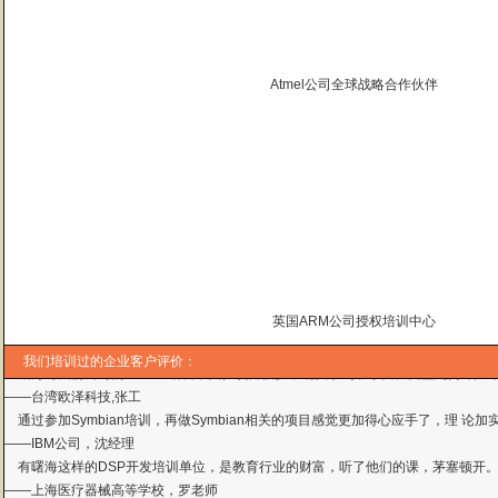
曙海的andriod 系统与应用培训完全符合了我公司的要求，达到了我公司培训
Atmel公司全球战略合作伙伴
——
上海贝尔，李工
曙海培训DSP2000的老师，上课思路清晰，口齿清楚，由浅入深，重点突出，培
达到了我们想要的效果，希望继续合作下去。
——中国电子科技集团技术部主任 马工
曙海的FPGA 培训很好地填补了高校FPGA培训空白，不错。总之，有利于学生
——上海电子，冯老师
曙海给我们公司提供的Dsp6000培训，符合我们项目的开发要求，解决了很多困
——公安部第三研究所，项目部负责人李先生
MTK培训-我在网上找了很久，就是找不到。在曙海居然有MTK驱动的培训，老师
——台湾双扬科技，研发处经理，杨先生
英国ARM公司授权培训中心
曙海对我们公司的iPhone培训，实验项目很多，确实学到了东西。受益无穷 啊
——台湾欧泽科技,张工
我们培训过的企业客户评价：
通过参加Symbian培训，再做Symbian相关的项目感觉更加得心应手了，理
——IBM公司，沈经理
有曙海这样的DSP开发培训单位，是教育行业的财富，听了他们的课，茅塞顿开
——上海医疗器械高等学校，罗老师
曙海的andriod 系统与应用培训完全符合了我公司的要求，达到了我公司培训
——
上海贝尔，李工