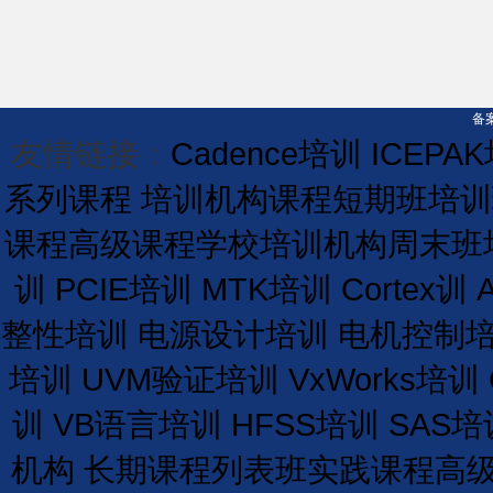
备案
友情链接：
Cadence培训
ICEPA
系列课程
培训机构课程
短期
班
培训
课程
高级课程学校
培训
机构
周末班
训
PCIE培训
MTK培训
Cortex训
整性培训
电源设计培训
电机控制
培训
UVM验证培训
VxWorks培训
训
VB语言培训
HFSS培训
SAS培
机构
长期
课程
列表
班
实践课程
高