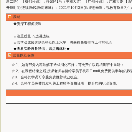
新二路） 【成都分部】：领馆区1号（中和大道） 【广州分部】：广粮大厦 【西
开班时间(连续班/晚班/周末班）：2021年10月3日(欢迎您垂询，视教育质量为生
课时
◆资深工程师授课
☆注重质量 ☆边讲边练
☆若学员成绩达到合格及以上水平，将获得免费推荐工作
的机会
★查看实验设备详情，请点击此处★
质量以及保障
☆ 1、如有部分内容理解不透或消化不好，可免费在以后培训班中重听；
☆ 2、在课程结束之后,授课老师会留给学员手机和E-mail,免费提供半年的
☆3、合格的学员可享受免费推荐就业机会。
☆4、合格学员免费颁发相关工程师等资格证书，提升您的职业资质。