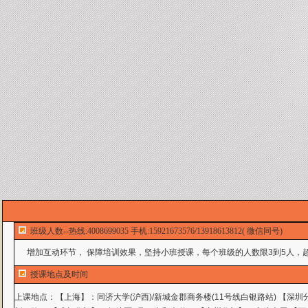
班级人数--热线:4008699035 手机:15921673576/13918613812( 微信同号)
增加互动环节， 保障培训效果，坚持小班授课，每个班级的人数限3到5人，超
授课地点及时间
上课地点：
【上海】：同济大学(沪西)/新城金郡商务楼(11号线白银路站) 【深