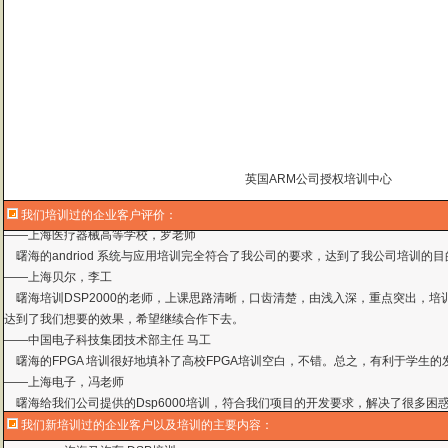
英国ARM公司授权培训中心
我们培训过的企业客户评价：
曙海的andriod 系统与应用培训完全符合了我公司的要求，达到了我公司培训
——
上海贝尔，李工
曙海培训DSP2000的老师，上课思路清晰，口齿清楚，由浅入深，重点突出，培
达到了我们想要的效果，希望继续合作下去。
——中国电子科技集团技术部主任 马工
曙海的FPGA 培训很好地填补了高校FPGA培训空白，不错。总之，有利于学生
——上海电子，冯老师
曙海给我们公司提供的Dsp6000培训，符合我们项目的开发要求，解决了很多困
——公安部第三研究所，项目部负责人李先生
MTK培训-我在网上找了很久，就是找不到。在曙海居然有MTK驱动的培训，老师
我们新培训过的企业客户以及培训的主要内容：
——台湾双扬科技，研发处经理，杨先生