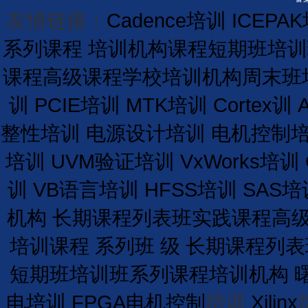
友情链接：
Cadence培训
ICEPA
系列课程
培训机构课程
短期
班
培训
课程
高级课程学校
培训
机构
周末班
训
PCIE培训
MTK培训
Cortex训
整性培训
电源设计培训
电机控制
培训
UVM验证培训
VxWorks培训
训
VB语言培训
HFSS培训
SAS培
机构
长期
课程
列表
班
实践课程
高
培训课程
系列班
级
长期
课程
列表
短期
班
培训
班
系列课程
培训
机构
电培训
FPGA电机控制
培训
Xilinx