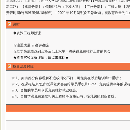
上课地点：
【上海】：同济大学(沪西)/新城金郡商务楼(11号线白银路站) 【深
新二路） 【成都分部】：领馆区1号（中和大道） 【广州分部】：广粮大厦 【西
开班时间(连续班/晚班/周末班）：2021年10月3日(欢迎您垂询，视教育质量为生
课时
◆资深工程师授课
☆注重质量 ☆边讲边练
☆若学员成绩达到合格及以上水平，将获得免费推荐工作
的机会
★查看实验设备详情，请点击此处★
质量以及保障
☆ 1、如有部分内容理解不透或消化不好，可免费在以后培训班中重听；
☆ 2、在课程结束之后,授课老师会留给学员手机和E-mail,免费提供半年的
☆3、合格的学员可享受免费推荐就业机会。
☆4、合格学员免费颁发相关工程师等资格证书，提升您的职业资质。