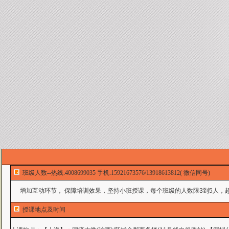
班级人数--热线:4008699035 手机:15921673576/13918613812( 微信同号)
增加互动环节， 保障培训效果，坚持小班授课，每个班级的人数限3到5人，超
授课地点及时间