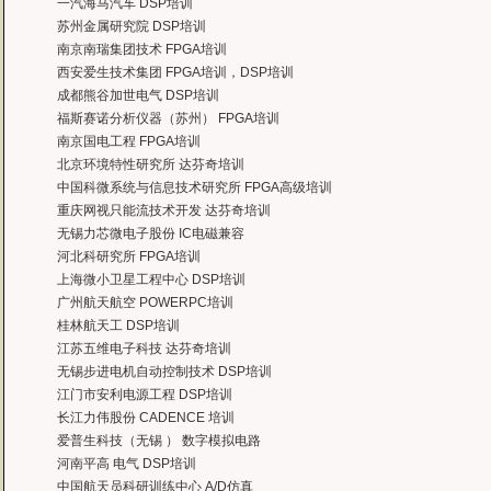
曙海对我们公司的iPhone培训，实验项目很多，确实学到了东西。受益无穷 啊
一汽海马汽车 DSP培训
——台湾欧泽科技,张工
苏州金属研究院 DSP培训
通过参加Symbian培训，再做Symbian相关的项目感觉更加得心应手了，理
南京南瑞集团技术 FPGA培训
——IBM公司，沈经理
西安爱生技术集团 FPGA培训，DSP培训
有曙海这样的DSP开发培训单位，是教育行业的财富，听了他们的课，茅塞顿开
成都熊谷加世电气 DSP培训
——上海医疗器械高等学校，罗老师
福斯赛诺分析仪器（苏州） FPGA培训
曙海的andriod 系统与应用培训完全符合了我公司的要求，达到了我公司培训
南京国电工程 FPGA培训
——
上海贝尔，李工
北京环境特性研究所 达芬奇培训
曙海培训DSP2000的老师，上课思路清晰，口齿清楚，由浅入深，重点突出，培
中国科微系统与信息技术研究所 FPGA高级培训
达到了我们想要的效果，希望继续合作下去。
重庆网视只能流技术开发 达芬奇培训
——中国电子科技集团技术部主任 马工
无锡力芯微电子股份 IC电磁兼容
曙海的FPGA 培训很好地填补了高校FPGA培训空白，不错。总之，有利于学生
河北科研究所 FPGA培训
——上海电子，冯老师
上海微小卫星工程中心 DSP培训
曙海给我们公司提供的Dsp6000培训，符合我们项目的开发要求，解决了很多困
广州航天航空 POWERPC培训
——公安部第三研究所，项目部负责人李先生
桂林航天工 DSP培训
MTK培训-我在网上找了很久，就是找不到。在曙海居然有MTK驱动的培训，老师
江苏五维电子科技 达芬奇培训
——台湾双扬科技，研发处经理，杨先生
无锡步进电机自动控制技术 DSP培训
曙海对我们公司的iPhone培训，实验项目很多，确实学到了东西。受益无穷 啊
江门市安利电源工程 DSP培训
——台湾欧泽科技,张工
长江力伟股份 CADENCE 培训
通过参加Symbian培训，再做Symbian相关的项目感觉更加得心应手了，理
爱普生科技（无锡 ） 数字模拟电路
——IBM公司，沈经理
河南平高 电气 DSP培训
有曙海这样的DSP开发培训单位，是教育行业的财富，听了他们的课，茅塞顿开
中国航天员科研训练中心 A/D仿真