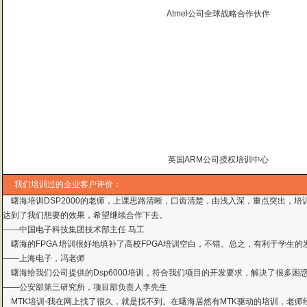
Atmel公司全球战略合作伙伴
曙海的andriod 系统与应用培训完全符合了我公司的要求，达到了我公司培训
——
上海贝尔，李工
英国ARM公司授权培训中心
曙海培训DSP2000的老师，上课思路清晰，口齿清楚，由浅入深，重点突出，培
我们培训过的企业客户评价：
达到了我们想要的效果，希望继续合作下去。
——中国电子科技集团技术部主任 马工
曙海的FPGA 培训很好地填补了高校FPGA培训空白，不错。总之，有利于学生
——上海电子，冯老师
曙海给我们公司提供的Dsp6000培训，符合我们项目的开发要求，解决了很多困
——公安部第三研究所，项目部负责人李先生
MTK培训-我在网上找了很久，就是找不到。在曙海居然有MTK驱动的培训，老师
——台湾双扬科技，研发处经理，杨先生
曙海对我们公司的iPhone培训，实验项目很多，确实学到了东西。受益无穷 啊