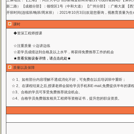
上课地点：
【上海】：同济大学(沪西)/新城金郡商务楼(11号线白银路站) 【深
新二路） 【成都分部】：领馆区1号（中和大道） 【广州分部】：广粮大厦 【西
开班时间(连续班/晚班/周末班）：2021年10月3日(欢迎您垂询，视教育质量为生
课时
◆资深工程师授课
☆注重质量 ☆边讲边练
☆若学员成绩达到合格及以上水平，将获得免费推荐工作
的机会
★查看实验设备详情，请点击此处★
质量以及保障
☆ 1、如有部分内容理解不透或消化不好，可免费在以后培训班中重听；
☆ 2、在课程结束之后,授课老师会留给学员手机和E-mail,免费提供半年的
☆3、合格的学员可享受免费推荐就业机会。
☆4、合格学员免费颁发相关工程师等资格证书，提升您的职业资质。