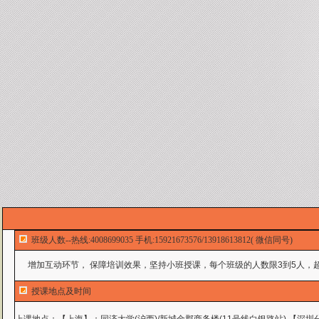
班级人数--热线:4008699035 手机:15921673576/13918613812( 微信同号)
增加互动环节， 保障培训效果，坚持小班授课，每个班级的人数限3到5人，超
授课地点及时间