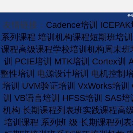
备案
友情链接：
Cadence培训
ICEPA
系列课程
培训机构课程
短期
班
培训
课程
高级课程学校
培训
机构
周末班
训
PCIE培训
MTK培训
Cortex训
整性培训
电源设计培训
电机控制
培训
UVM验证培训
VxWorks培训
训
VB语言培训
HFSS培训
SAS培
机构
长期
课程
列表
班
实践课程
高
培训课程
系列班
级
长期
课程
列表