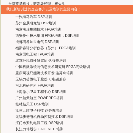
——台湾欧泽科技,张工
我们新培训过的企业客户以及培训的主要内容：
通过参加Symbian培训，再做Symbian相关的项目感觉更加得心应手了，理
——IBM公司，沈经理
一汽海马汽车 DSP培训
有曙海这样的DSP开发培训单位，是教育行业的财富，听了他们的课，茅塞顿开
苏州金属研究院 DSP培训
——上海医疗器械高等学校，罗老师
南京南瑞集团技术 FPGA培训
曙海的andriod 系统与应用培训完全符合了我公司的要求，达到了我公司培训
西安爱生技术集团 FPGA培训，DSP培训
——
上海贝尔，李工
成都熊谷加世电气 DSP培训
曙海培训DSP2000的老师，上课思路清晰，口齿清楚，由浅入深，重点突出，培
福斯赛诺分析仪器（苏州） FPGA培训
达到了我们想要的效果，希望继续合作下去。
南京国电工程 FPGA培训
——中国电子科技集团技术部主任 马工
北京环境特性研究所 达芬奇培训
曙海的FPGA 培训很好地填补了高校FPGA培训空白，不错。总之，有利于学生
中国科微系统与信息技术研究所 FPGA高级培训
——上海电子，冯老师
重庆网视只能流技术开发 达芬奇培训
曙海给我们公司提供的Dsp6000培训，符合我们项目的开发要求，解决了很多困
无锡力芯微电子股份 IC电磁兼容
——公安部第三研究所，项目部负责人李先生
河北科研究所 FPGA培训
MTK培训-我在网上找了很久，就是找不到。在曙海居然有MTK驱动的培训，老师
上海微小卫星工程中心 DSP培训
——台湾双扬科技，研发处经理，杨先生
广州航天航空 POWERPC培训
曙海对我们公司的iPhone培训，实验项目很多，确实学到了东西。受益无穷 啊
桂林航天工 DSP培训
——台湾欧泽科技,张工
江苏五维电子科技 达芬奇培训
通过参加Symbian培训，再做Symbian相关的项目感觉更加得心应手了，理
无锡步进电机自动控制技术 DSP培训
——IBM公司，沈经理
江门市安利电源工程 DSP培训
有曙海这样的DSP开发培训单位，是教育行业的财富，听了他们的课，茅塞顿开
长江力伟股份 CADENCE 培训