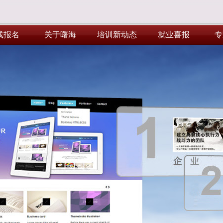
线报名
关于曙海
培训新动态
就业喜报
专
线报名
关于曙海
培训新动态
就业喜报
专
芯片设计培训班，名额已剩不多，即将开班。
-- 要报名的请尽快咨询客服！
DSP2000电机控制培训马上开课了！
--请抓紧报名！